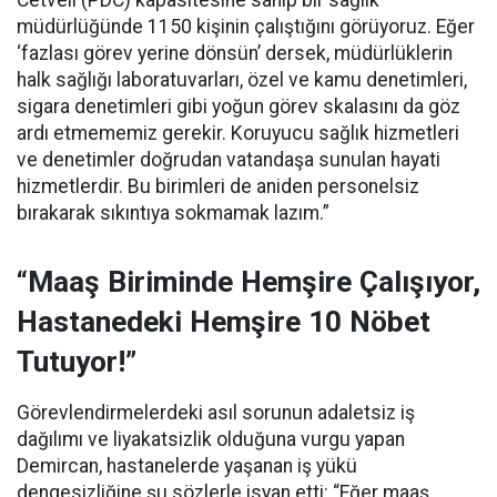
Cetveli (PDC) kapasitesine sahip bir sağlık
müdürlüğünde 1150 kişinin çalıştığını görüyoruz. Eğer
‘fazlası görev yerine dönsün’ dersek, müdürlüklerin
halk sağlığı laboratuvarları, özel ve kamu denetimleri,
sigara denetimleri gibi yoğun görev skalasını da göz
ardı etmememiz gerekir. Koruyucu sağlık hizmetleri
ve denetimler doğrudan vatandaşa sunulan hayati
hizmetlerdir. Bu birimleri de aniden personelsiz
bırakarak sıkıntıya sokmamak lazım.”
“Maaş Biriminde Hemşire Çalışıyor,
Hastanedeki Hemşire 10 Nöbet
Tutuyor!”
Görevlendirmelerdeki asıl sorunun adaletsiz iş
dağılımı ve liyakatsizlik olduğuna vurgu yapan
Demircan, hastanelerde yaşanan iş yükü
dengesizliğine şu sözlerle isyan etti:
“Eğer maaş