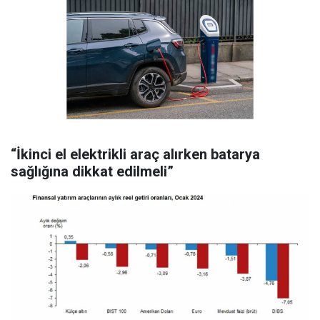
“İkinci el elektrikli araç alırken batarya
sağlığına dikkat edilmeli”