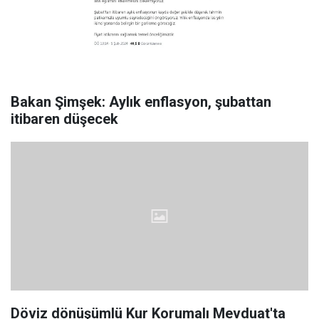
Bakan Şimşek: Aylık enflasyon, şubattan
itibaren düşecek
Döviz dönüşümlü Kur Korumalı Mevduat'ta