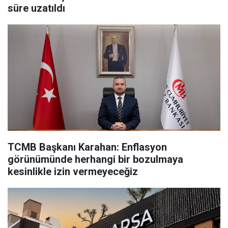
süre uzatıldı
TCMB Başkanı Karahan: Enflasyon
görünümünde herhangi bir bozulmaya
kesinlikle izin vermeyeceğiz