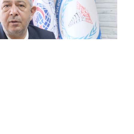
can’dan ‘Geçici
me’ Tepkisi!