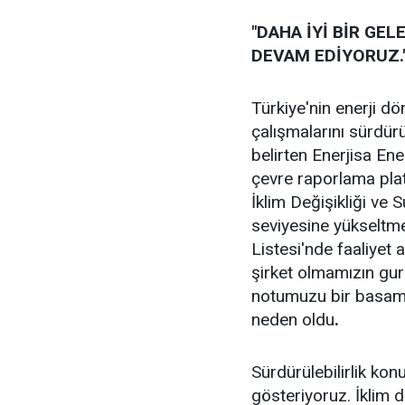
"DAHA İYİ BİR GE
DEVAM EDİYORUZ.
Türkiye'nin enerji d
çalışmalarını sürdürül
belirten Enerjisa En
çevre raporlama pla
İklim Değişikliği ve 
seviyesine yükseltme
Listesi'nde faaliyet 
şirket olmamızın gur
notumuzu bir basam
neden oldu
.
Sürdürülebilirlik k
gösteriyoruz. İklim d