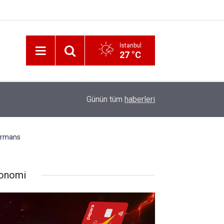
İstanbul
27 °C
12:56
İzmir 112’de Kan Donduran İddialar!
Günün tüm
haberleri
formans
onomi