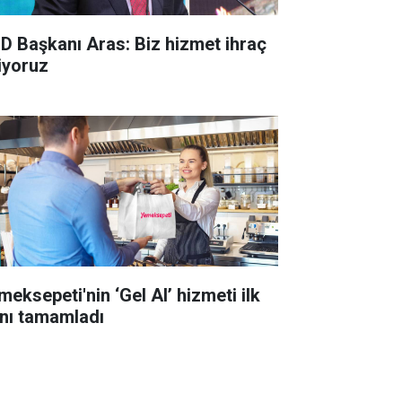
D Başkanı Aras: Biz hizmet ihraç
iyoruz
meksepeti'nin ‘Gel Al’ hizmeti ilk
lını tamamladı