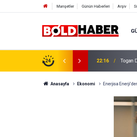
Manşetler
Günün Haberleri
Arşiv
S
G
vlendirme’ Tepkisi!
24
19:32
Sıcak H
Anasayfa
Ekonomi
Enerjisa Enerji’de