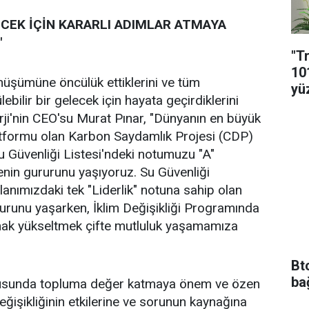
LECEK İÇİN KARARLI ADIMLAR ATMAYA
"
"T
10
önüşümüne öncülük ettiklerini ve tüm
yü
ebilir bir gelecek için hayata geçirdiklerini
erji'nin CEO'su Murat Pınar, "Dünyanın en büyük
tformu olan Karbon Saydamlık Projesi (CDP)
Su Güvenliği Listesi'ndeki notumuzu "A"
nin gururunu yaşıyoruz. Su Güvenliği
alanımızdaki tek "Liderlik" notuna sahip olan
urunu yaşarken, İklim Değişikliği Programında
ak yükseltmek çifte mutluluk yaşamamıza
Bt
ba
onusunda topluma değer katmaya önem ve özen
eğişikliğinin etkilerine ve sorunun kaynağına