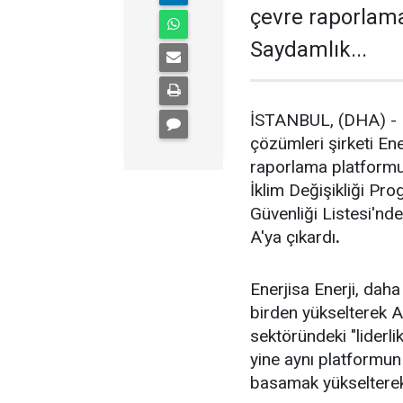
çevre raporlam
Saydamlık...
İSTANBUL, (DHA) - E
çözümleri şirketi En
raporlama platformu
İklim Değişikliği Pr
Güvenliği Listesi'nd
A'ya çıkardı
.
Enerjisa Enerji, dah
birden yükselterek A'
sektöründeki "liderlik
yine aynı platformun
basamak yükselterek 