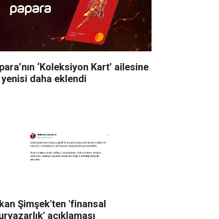
para’nın ‘Koleksiyon Kart’ ailesine
r yenisi daha eklendi
kan Şimşek'ten 'finansal
uryazarlık' açıklaması