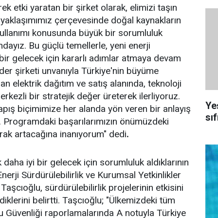
k etki yaratan bir şirket olarak, elimizi taşın
 yaklaşımımız çerçevesinde doğal kaynakların
kullanımı konusunda büyük bir sorumluluk
ndayız. Bu güçlü temellerle, yeni enerji
bir gelecek için kararlı adımlar atmaya devam
ider şirketi unvanıyla Türkiye'nin büyüme
an elektrik dağıtım ve satış alanında, teknoloji
erkezli bir stratejik değer üreterek ilerliyoruz.
Ye
 yapış biçimimize her alanda yön veren bir anlayış
sıf
. Programdaki başarılarımızın önümüzdeki
ak artacağına inanıyorum" dedi
.
k daha iyi bir gelecek için sorumluluk aldıklarının
Enerji Sürdürülebilirlik ve Kurumsal Yetkinlikler
şcıoğlu, sürdürülebilirlik projelerinin etkisini
diklerini belirtti. Taşcıoğlu; "Ülkemizdeki tüm
u Güvenliği raporlamalarında A notuyla Türkiye