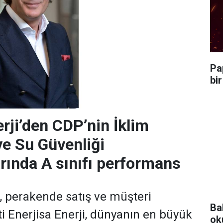
Pa
bi
erji’den CDP’nin İklim
ve Su Güvenliği
rında A sınıfı performans
m, perakende satış ve müşteri
Ba
ti Enerjisa Enerji, dünyanın en büyük
ok