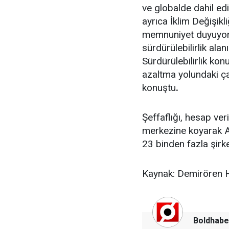
ve globalde dahil edi
ayrıca İklim Değişik
memnuniyet duyuyoruz
sürdürülebilirlik ala
Sürdürülebilirlik kon
azaltma yolundaki ç
konuştu
.
Şeffaflığı, hesap veri
merkezine koyarak A 
23 binden fazla şirk
Kaynak: Demirören 
Boldhabe