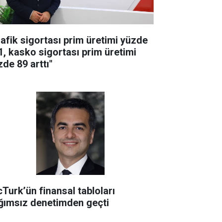
rafik sigortası prim üretimi yüzde
1, kasko sigortası prim üretimi
zde 89 arttı"
cTurk’ün finansal tabloları
ğımsız denetimden geçti