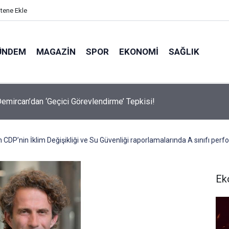
itene Ekle
ÜNDEM
MAGAZIN
SPOR
EKONOMI
SAĞLIK
avalarda Ödem Şikayetini Hafife Almayın!
n CDP’nin İklim Değişikliği ve Su Güvenliği raporlamalarında A sınıfı per
Ek