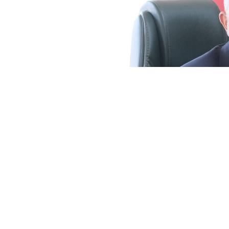
22:16
Togan Demir
Görevlendir
05 Ağustos 2026