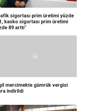
rafik sigortası prim üretimi yüzde
1, kasko sigortası prim üretimi
zde 89 arttı"
şil mercimekte gümrük vergisi
ıra indirildi