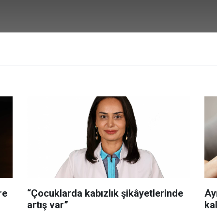
re
“Çocuklarda kabızlık şikâyetlerinde
Ayr
artış var”
ka