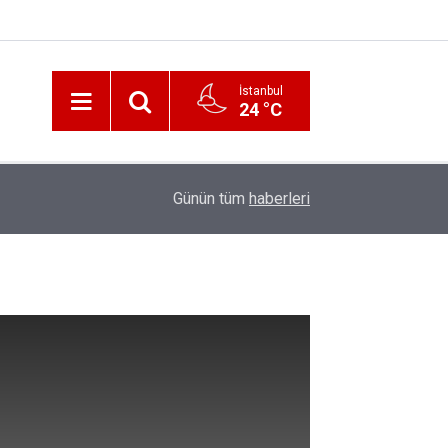
İstanbul
24 °C
12:56
İzmir 112’de Kan Donduran İddialar!
Günün tüm
haberleri