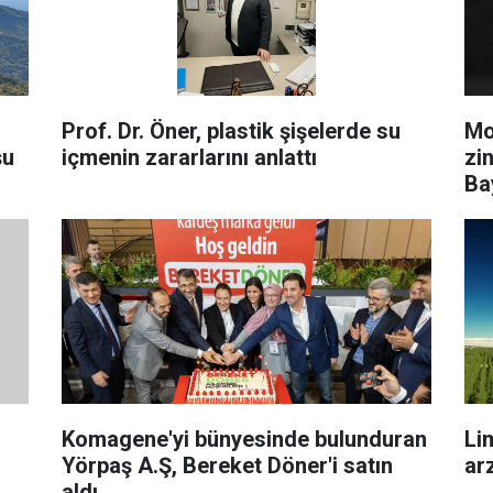
Prof. Dr. Öner, plastik şişelerde su
Mo
şu
içmenin zararlarını anlattı
zi
Ba
Komagene'yi bünyesinde bulunduran
Li
Yörpaş A.Ş, Bereket Döner'i satın
ar
aldı