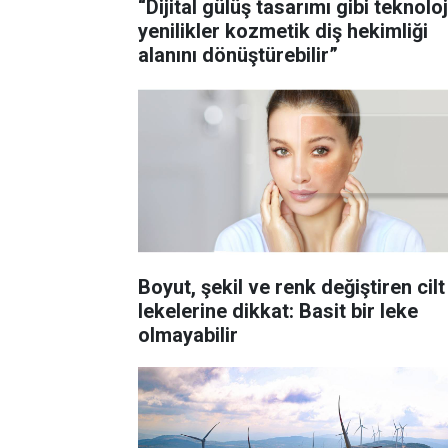
“Dijital gülüş tasarımı gibi teknoloj
yenilikler kozmetik diş hekimliği
alanını dönüştürebilir”
Boyut, şekil ve renk değiştiren cilt
lekelerine dikkat: Basit bir leke
olmayabilir