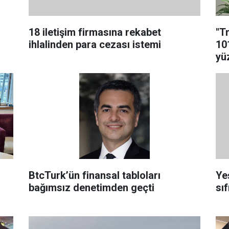
18 iletişim firmasına rekabet
"T
ihlalinden para cezası istemi
10
yü
BtcTurk’ün finansal tabloları
Ye
bağımsız denetimden geçti
sıf