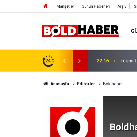
Manşetler
Günün Haberleri
Arşiv
S
G
vlendirme’ Tepkisi!
24
19:32
Sıcak H
Anasayfa
Editörler
Boldhaber
Boldh