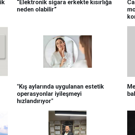
ik
“Elektronik sigara erkekte kısırlığa
Ca
neden olabilir”
mo
ko
"Kış aylarında uygulanan estetik
Me
operasyonlar iyileşmeyi
bal
hızlandırıyor"