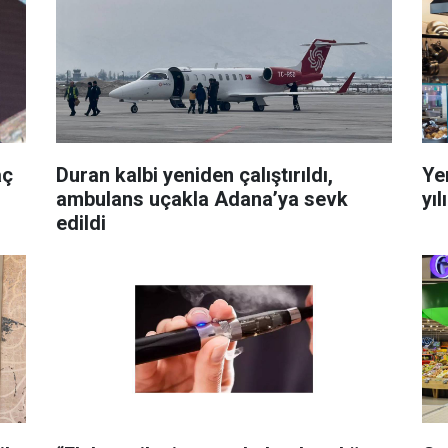
aç
Duran kalbi yeniden çalıştırıldı,
Ye
ambulans uçakla Adana’ya sevk
yı
edildi