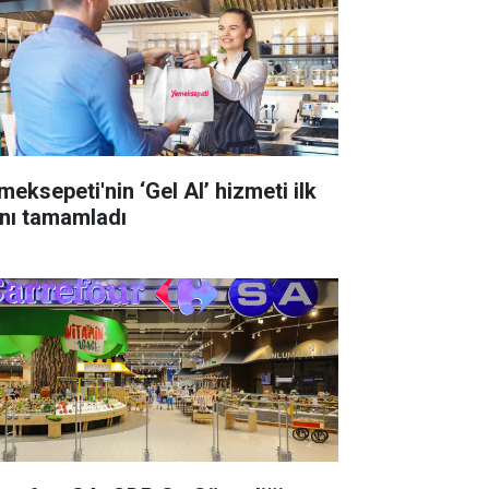
meksepeti'nin ‘Gel Al’ hizmeti ilk
lını tamamladı