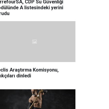
rrefourSA, CDP Su Güvenliği
dülünde A listesindeki yerini
rudu
clis Araştırma Komisyonu,
ıkçıları dinledi