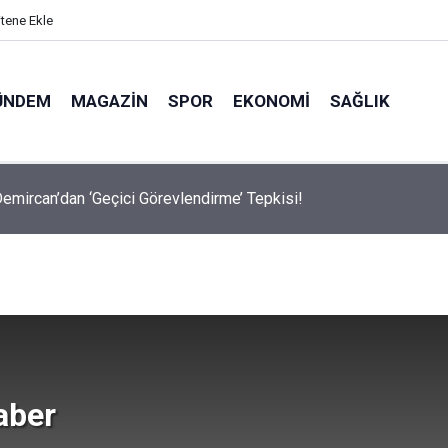
itene Ekle
ÜNDEM
MAGAZIN
SPOR
EKONOMI
SAĞLIK
avalarda Ödem Şikayetini Hafife Almayın!
aber