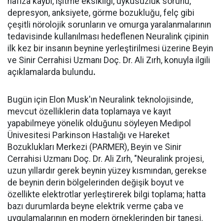
hafıza kaybı, işitme eksikliği, uykusuzluk sorunu,
depresyon, anksiyete, görme bozukluğu, felç gibi
çeşitli nörolojik sorunların ve omurga yaralanmalarının
tedavisinde kullanılması hedeflenen Neuralink çipinin
ilk kez bir insanın beynine yerleştirilmesi üzerine Beyin
ve Sinir Cerrahisi Uzmanı Doç. Dr. Ali Zırh, konuyla ilgili
açıklamalarda bulundu
.
Bugün için Elon Musk'ın Neuralink teknolojisinde,
mevcut özelliklerin data toplamaya ve kayıt
yapabilmeye yönelik olduğunu söyleyen Medipol
Ünivesitesi Parkinson Hastalığı ve Hareket
Bozuklukları Merkezi (PARMER), Beyin ve Sinir
Cerrahisi Uzmanı Doç. Dr. Ali Zırh, "Neuralink projesi,
uzun yıllardır gerek beynin yüzey kısmından, gerekse
de beynin derin bölgelerinden değişik boyut ve
özellikte elektrotlar yerleştirerek bilgi toplama; hatta
bazı durumlarda beyne elektrik verme çaba ve
uygulamalarının en modern örneklerinden bir tanesi.