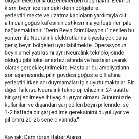
oluşan elektronik düzeneklerden oluşmakta. Elektrot
kısmı beyin içerisindeki derin bölgelere
yerleştirilmekte ve uzatma kabloların yardımıyla cilt
altından göğüs kafesinin üst kısmına yerleştirilen pile
bağlanmaktadır. "Derin Beyin Stimülasyonu" denilen bu
yöntem ile Neuralink elektrotlarına kıyasla çok daha
geniş beyin bölgeleri uyarılabilmekte. Operasyonun
beyin ameliyatı kısmı aynı Neuralink teknolojisinde
olduğu gibi lokal anestezi altında ve hastalar uyanık
olarak gerçekleştirilmekte. Hastalar bu ameliyatların
son aşamasında, pilin gövdesi göğüste cilt altına
yerleştirilirken acı duymamaları için uyutulmaktalar. Bir
diğer fark ise Neuralink teknoloji cihazının 24 saatte
bir şarj edilmeye ihtiyaç duyuyor olması. Günümüzde
kullanılan ve dışarıdan şarj edilen beyin pillerinde ise
1-2 haftada bir şarj edilme gereksinimi duyuluyor ve
pil ömrü 20-25 sene civarında
."
Kaynak: Demirören Haber Ajansı