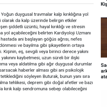
Ki
oğun duygusal travmalar kalp kırıklığına yol
i olarak da kalp üzerinde belirgin etkiler
işen şiddetli üzüntü, hayal kırıklığı ve stresin
a yol açabileceğini belirten Kardiyoloji Uzmanı
k, hastada ani başlayan göğüs ağrısı, nefes
ş dönmesi ve bayılma gibi şikayetlerin ortaya
. Kişinin, eş, sevgili veya birinci derece yakını
yakınını kaybetmesi, uzun süreli bir ilişki
anma veya aldatılma gibi ağır duygusal durumlar
Sa
sarsacak haberler alması gibi ani psikolojik
ar
 tetiklediğini söyleyen Buturak, bunun yanı sıra
at
ulma tehlikesi, deprem gibi doğal afetler ve bazı
 da kırık kalp sendromuna sebep olabileceğini