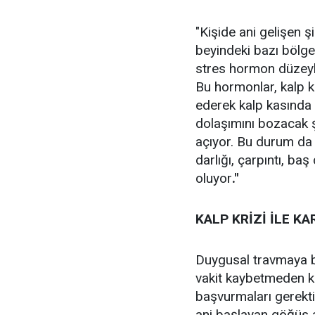
"Kişide ani gelişen şi
beyindeki bazı bölge
stres hormon düzeyle
Bu hormonlar, kalp k
ederek kalp kasında
dolaşımını bozacak 
açıyor. Bu durum da
darlığı, çarpıntı, ba
oluyor
."
KALP KRİZİ İLE KA
Duygusal travmaya ba
vakit kaybetmeden ke
başvurmaları gerektiğ
ani başlayan göğüs ağ