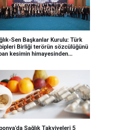
ğlık-Sen Başkanlar Kurulu: Türk
bipleri Birliği terörün sözcülüğünü
pan kesimin himayesinden
tarılmalı
ponya'da Sağlık Takviyeleri 5