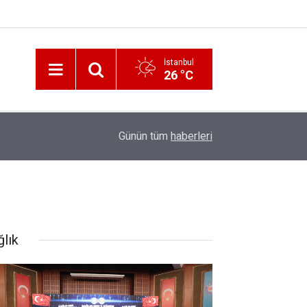
İstanbul
26 °C
12:56
İzmir 112’de Kan Donduran İddialar!
Günün tüm
haberleri
ğlık