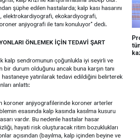
dan şüphe edilen hastalarda; kalp kası hasarını
, elektrokardiyografi, ekokardiyografi,
oroner anjiyografi ile tanı konuluyor" dedi
.
Pr
YONLARI ÖNLEMEK İÇİN TEDAVİ ŞART
tü
ka
rık kalp sendromunun çoğunlukla iyi seyirli ve
en bir durum olduğunu ancak buna karşın tanı
hastaneye yatırılarak tedavi edildiğini belirterek
ları anlattı
:
n koroner anjiyografilerinde koroner arterler
blemin esasında kalp kasında kasılma kusuru
hasarı vardır. Bu nedenle hastalar hasar
zliği, hayati risk oluşturacak ritim bozuklukları
nlar açısından (bayılma, kalp içinden beyine ve