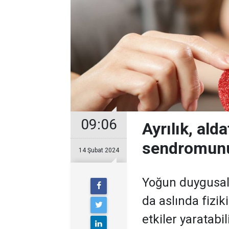
09:06
Ayrılık, ald
sendromunu 
14 Şubat 2024
Yoğun duygusal 
da aslında fizik
etkiler yaratabil