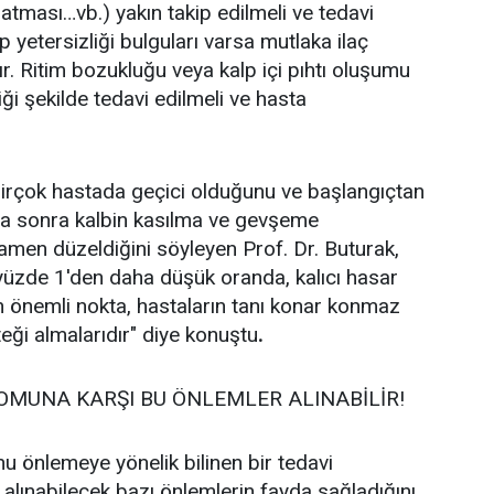
 atması…vb.) yakın takip edilmeli ve tedavi
 yetersizliği bulguları varsa mutlaka ilaç
r. Ritim bozukluğu veya kalp içi pıhtı oluşumu
ği şekilde tedavi edilmeli ve hasta
birçok hastada geçici olduğunu ve başlangıçtan
fta sonra kalbin kasılma ve gevşeme
amen düzeldiğini söyleyen Prof. Dr. Buturak,
yüzde 1'den daha düşük oranda, kalıcı hasar
en önemli nokta, hastaların tanı konar konmaz
eği almalarıdır" diye konuştu
.
OMUNA KARŞI BU ÖNLEMLER ALINABİLİR!
u önlemeye yönelik bilinen bir tedavi
alınabilecek bazı önlemlerin fayda sağladığını