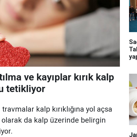
Sa
Ta
ya
kur
atılma ve kayıplar kırık kalp
tetikliyor
travmalar kalp kırıklığına yol açsa
i olarak da kalp üzerinde belirgin
iyor.
Ja