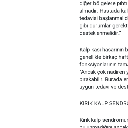
diğer bölgelere pıhtı
almadır. Hastada kalp
tedavisi başlanmalıdı
gibi durumlar gerekti
desteklenmelidir
."
Kalp kası hasarının 
genellikle birkaç ha
fonksiyonlarının tam
"Ancak çok nadiren 
bırakabilir. Burada 
uygun tedavi ve dest
KIRIK KALP SENDR
Kırık kalp sendromun
bulunmadığını ancak 