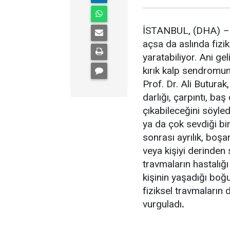
İSTANBUL, (DHA) – Y
açsa da aslında fizik
yaratabiliyor. Ani gel
kırık kalp sendromun
Prof. Dr. Ali Butura
darlığı, çarpıntı, ba
çıkabileceğini söyledi
ya da çok sevdiği bir 
sonrası ayrılık, boş
veya kişiyi derinden 
travmaların hastalığı
kişinin yaşadığı boğ
fiziksel travmaların
vurguladı
.