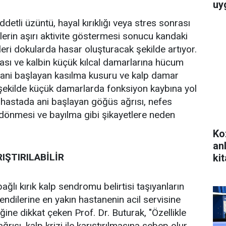
uy
ddetli üzüntü, hayal kırıklığı veya stres sonrası
lerin aşırı aktivite göstermesi sonucu kandaki
ri dokularda hasar oluşturacak şekilde artıyor.
ası ve kalbin küçük kılcal damarlarına hücum
 ani başlayan kasılma kusuru ve kalp damar
şekilde küçük damarlarda fonksiyon kaybına yol
 hastada ani başlayan göğüs ağrısı, nefes
ş dönmesi ve bayılma gibi şikayetlere neden
Ko
an
RIŞTIRILABİLİR
kit
ğlı kırık kalp sendromu belirtisi taşıyanların
ndilerine en yakın hastanenin acil servisine
ine dikkat çeken Prof. Dr. Buturak, "Özellikle
rısı, kalp krizi ile karıştırılmasına sebep olur.