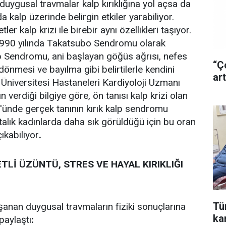
uygusal travmalar kalp kırıklığına yol açsa da
da kalp üzerinde belirgin etkiler yarabiliyor.
er kalp krizi ile birebir aynı özellikleri taşıyor.
1990 yılında Takatsubo Sendromu olarak
p Sendromu, ani başlayan göğüs ağrısı, nefes
“Ç
 dönmesi ve bayılma gibi belirtilerle kendini
art
 Üniversitesi Hastaneleri Kardiyoloji Uzmanı
ın verdiği bilgiye göre, ön tanısı kalp krizi olan
'ünde gerçek tanının kırık kalp sendromu
talık kadınlarda daha sık görüldüğü için bu oran
ıkabiliyor
.
ETLİ ÜZÜNTÜ, STRES VE HAYAL KIRIKLIĞI
Tür
aşanan duygusal travmaların fiziki sonuçlarına
ka
 paylaştı
: