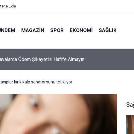
itene Ekle
ÜNDEM
MAGAZIN
SPOR
EKONOMI
SAĞLIK
avalarda Ödem Şikayetini Hafife Almayın!
 kayıplar kırık kalp sendromunu tetikliyor
Sa