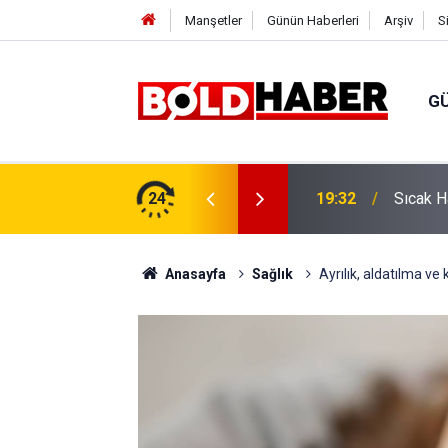
Manşetler
Günün Haberleri
Arşiv
S
G
vlendirme’ Tepkisi!
24
19:32
Sıcak H
Anasayfa
Sağlık
Ayrılık, aldatılma ve