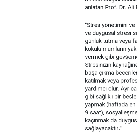
anlatan Prof. Dr. Ali 
"Stres yönetimini ve
ve duygusal stresi s
günlük tutma veya f
kokulu mumların yakı
vermek gibi gevşeme 
Stresinizin kaynağın
başa çıkma beceriler
katılmak veya profe
yardımcı olur. Ayrıca
gibi sağlıklı bir bes
yapmak (haftada en 
9 saat), sosyalleşme
kaçınmak da duygusa
sağlayacaktır
."