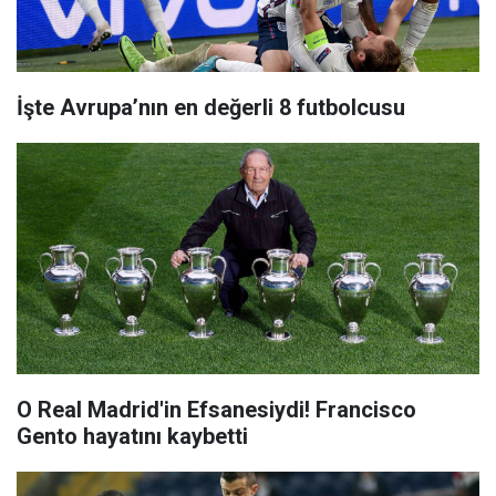
İşte Avrupa’nın en değerli 8 futbolcusu
O Real Madrid'in Efsanesiydi! Francisco
Gento hayatını kaybetti