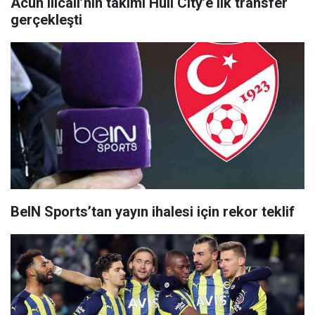
Acun Ilıcalı’nın takımı Hull City’e ilk transfer
gerçekleşti
BeIN Sports’tan yayın ihalesi için rekor teklif