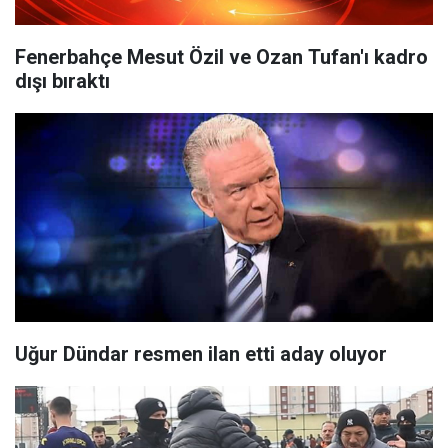
Fenerbahçe Mesut Özil ve Ozan Tufan'ı kadro
dışı bıraktı
Uğur Dündar resmen ilan etti aday oluyor