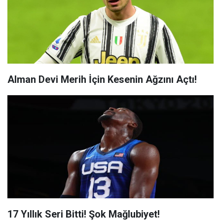
Alman Devi Merih İçin Kesenin Ağzını Açtı!
17 Yıllık Seri Bitti! Şok Mağlubiyet!