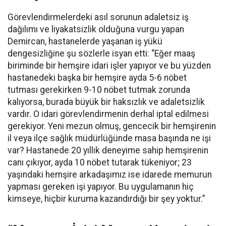
Görevlendirmelerdeki asıl sorunun adaletsiz iş
dağılımı ve liyakatsizlik olduğuna vurgu yapan
Demircan, hastanelerde yaşanan iş yükü
dengesizliğine şu sözlerle isyan etti:
“Eğer maaş
biriminde bir hemşire idari işler yapıyor ve bu yüzden
hastanedeki başka bir hemşire ayda 5-6 nöbet
tutması gerekirken 9-10 nöbet tutmak zorunda
kalıyorsa, burada büyük bir haksızlık ve adaletsizlik
vardır. O idari görevlendirmenin derhal iptal edilmesi
gerekiyor. Yeni mezun olmuş, gencecik bir hemşirenin
il veya ilçe sağlık müdürlüğünde masa başında ne işi
var? Hastanede 20 yıllık deneyime sahip hemşirenin
canı çıkıyor, ayda 10 nöbet tutarak tükeniyor; 23
yaşındaki hemşire arkadaşımız ise idarede memurun
yapması gereken işi yapıyor. Bu uygulamanın hiç
kimseye, hiçbir kuruma kazandırdığı bir şey yoktur.”