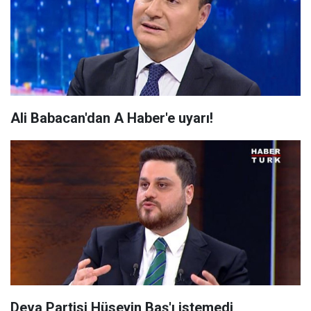
Ali Babacan'dan A Haber'e uyarı!
Deva Partisi Hüseyin Baş'ı istemedi