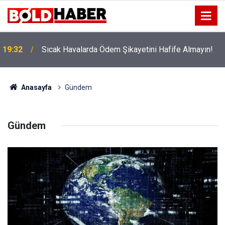
12:56
İzmir 112’de Kan Donduran İddialar!
Anasayfa
Gündem
Gündem