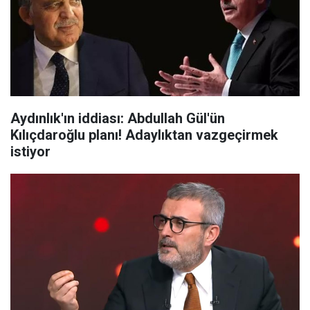
Aydınlık'ın iddiası: Abdullah Gül'ün
Kılıçdaroğlu planı! Adaylıktan vazgeçirmek
istiyor