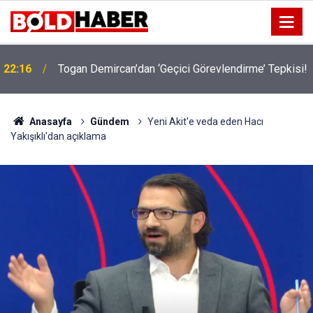
22:16
Togan Demircan’dan ‘Geçici Görevlendirme’ Tepkisi!
19:32
Sıcak Havalarda Ödem Şikayetini Hafife Almayın!
Anasayfa
Gündem
Yeni Akit'e veda eden Hacı
Yakışıklı'dan açıklama