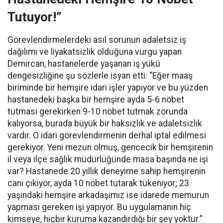
Tutuyor!”
Görevlendirmelerdeki asıl sorunun adaletsiz iş
dağılımı ve liyakatsizlik olduğuna vurgu yapan
Demircan, hastanelerde yaşanan iş yükü
dengesizliğine şu sözlerle isyan etti:
“Eğer maaş
biriminde bir hemşire idari işler yapıyor ve bu yüzden
hastanedeki başka bir hemşire ayda 5-6 nöbet
tutması gerekirken 9-10 nöbet tutmak zorunda
kalıyorsa, burada büyük bir haksızlık ve adaletsizlik
vardır. O idari görevlendirmenin derhal iptal edilmesi
gerekiyor. Yeni mezun olmuş, gencecik bir hemşirenin
il veya ilçe sağlık müdürlüğünde masa başında ne işi
var? Hastanede 20 yıllık deneyime sahip hemşirenin
canı çıkıyor, ayda 10 nöbet tutarak tükeniyor; 23
yaşındaki hemşire arkadaşımız ise idarede memurun
yapması gereken işi yapıyor. Bu uygulamanın hiç
kimseye, hiçbir kuruma kazandırdığı bir şey yoktur.”