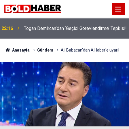
22:16
Togan Demircan’dan ‘Geçici Görevlendirme’ Tepkisi!
19:32
Sıcak Havalarda Ödem Şikayetini Hafife Almayın!
Anasayfa
Gündem
Ali Babacan'dan A Haber'e uyarı!