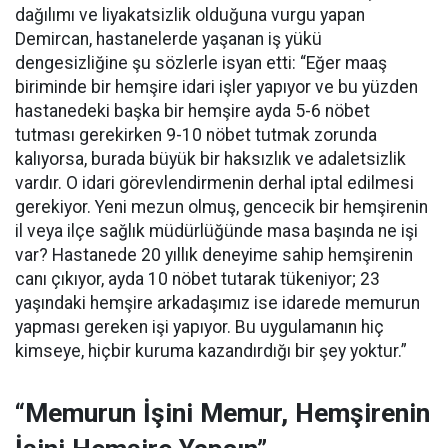
dağılımı ve liyakatsizlik olduğuna vurgu yapan
Demircan, hastanelerde yaşanan iş yükü
dengesizliğine şu sözlerle isyan etti:
“Eğer maaş
biriminde bir hemşire idari işler yapıyor ve bu yüzden
hastanedeki başka bir hemşire ayda 5-6 nöbet
tutması gerekirken 9-10 nöbet tutmak zorunda
kalıyorsa, burada büyük bir haksızlık ve adaletsizlik
vardır. O idari görevlendirmenin derhal iptal edilmesi
gerekiyor. Yeni mezun olmuş, gencecik bir hemşirenin
il veya ilçe sağlık müdürlüğünde masa başında ne işi
var? Hastanede 20 yıllık deneyime sahip hemşirenin
canı çıkıyor, ayda 10 nöbet tutarak tükeniyor; 23
yaşındaki hemşire arkadaşımız ise idarede memurun
yapması gereken işi yapıyor. Bu uygulamanın hiç
kimseye, hiçbir kuruma kazandırdığı bir şey yoktur.”
“Memurun İşini Memur, Hemşirenin