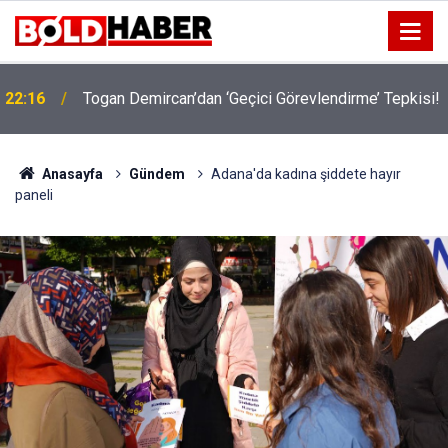
22:16
Togan Demircan’dan ‘Geçici Görevlendirme’ Tepkisi!
19:32
Sıcak Havalarda Ödem Şikayetini Hafife Almayın!
Anasayfa
Gündem
Adana'da kadına şiddete hayır
paneli