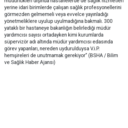
müdürlükleri dışında hastanelerde de sağlık hizmetleri
yerine idari birimlerde çalışan sağlık profesyonellerini
görmezden gelmemeli veya evvelce yayınladığı
yönetmeliklere uyulup uyulmadığına bakmalı. 300
yataklı bir hastaneye bakanlığın belirlediği müdür
yardımcısı sayısı ortadayken kimi kurumlarda
süpervizör adı altında müdür yardımcısı edasında
görev yapanları, nereden uydurulduysa V.i.P.
hemşireleri de unutmamak gerekiyor” (BSHA / Bilim
ve Sağlık Haber Ajansı)