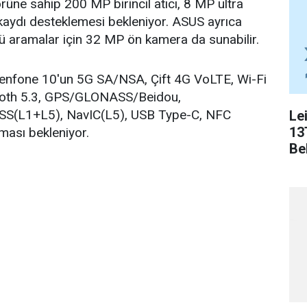
ne sahip 200 MP birincil atıcı, 8 MP ultra
kaydı desteklemesi bekleniyor. ASUS ayrıca
ülü aramalar için 32 MP ön kamera da sunabilir.
Zenfone 10'un 5G SA/NSA, Çift 4G VoLTE, Wi-Fi
ooth 5.3, GPS/GLONASS/Beidou,
ZSS(L1+L5), NavIC(L5), USB Type-C, NFC
Le
13
lması bekleniyor.
Bel