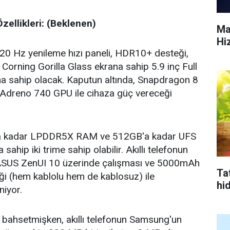
ellikleri: (Beklenen)
Ma
Hi
0 Hz yenileme hızı paneli, HDR10+ desteği,
 Corning Gorilla Glass ekrana sahip 5.9 inç Full
sahip olacak. Kaputun altında, Snapdragon 8
 Adreno 740 GPU ile cihaza güç vereceği
GB'a kadar LPDDR5X RAM ve 512GB'a kadar UFS
sahip iki trime sahip olabilir. Akıllı telefonun
 ASUS ZenUI 10 üzerinde çalışması ve 5000mAh
Tat
teği (hem kablolu hem de kablosuz) ile
hi
niyor.
 bahsetmişken, akıllı telefonun Samsung'un