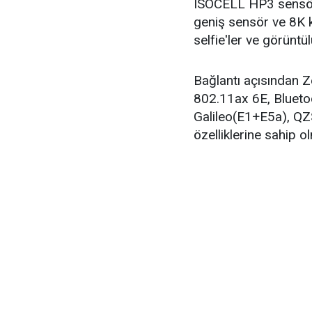
ISOCELL HP3 sensörü
geniş sensör ve 8K 
selfie'ler ve görünt
Bağlantı açısından 
802.11ax 6E, Bluet
Galileo(E1+E5a), Q
özelliklerine sahip o