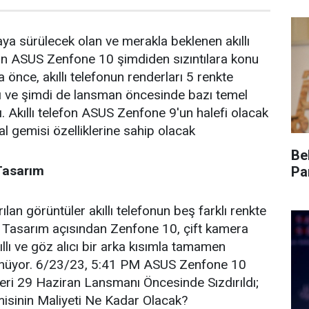
ya sürülecek olan ve merakla beklenen akıllı
lan ASUS Zenfone 10 şimdiden sızıntılara konu
önce, akıllı telefonun renderları 5 renkte
ştı ve şimdi de lansman öncesinde bazı temel
ktı. Akıllı telefon ASUS Zenfone 9'un halefi olacak
 gemisi özelliklerine sahip olacak
Be
Tasarım
Pa
ılan görüntüler akıllı telefonun beş farklı renkte
. Tasarım açısından Zenfone 10, çift kamera
llı ve göz alıcı bir arka kısımla tamamen
rünüyor. 6/23/23, 5:41 PM ASUS Zenfone 10
kleri 29 Haziran Lansmanı Öncesinde Sızdırıldı;
isinin Maliyeti Ne Kadar Olacak?