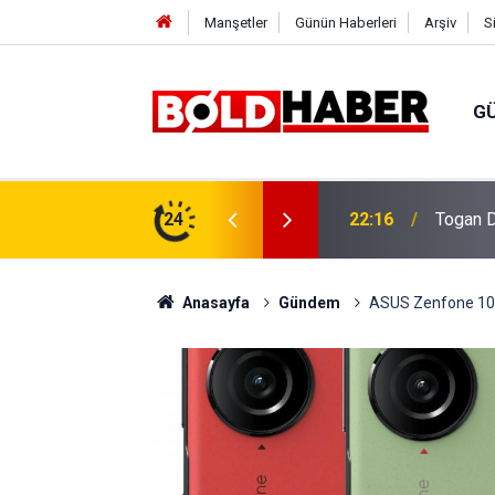
Manşetler
Günün Haberleri
Arşiv
S
G
vlendirme’ Tepkisi!
24
19:32
Sıcak H
Anasayfa
Gündem
ASUS Zenfone 10 Fiy