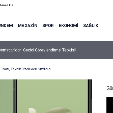
itene Ekle
ÜNDEM
MAGAZIN
SPOR
EKONOMI
SAĞLIK
avalarda Ödem Şikayetini Hafife Almayın!
atı, Teknik Özellikleri Sızdırıldı
Gü