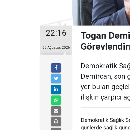
22:16
Togan Demir
Görevlendir
05 Ağustos 2026
Demokratik Sağ
Demircan, son 
yer bulan geçic
ilişkin çarpıcı 
Demokratik Sağlık S
günlerde sağlık gün