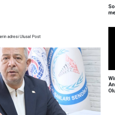
So
me
rin adresi Ulusal Post
Wi
An
Ol