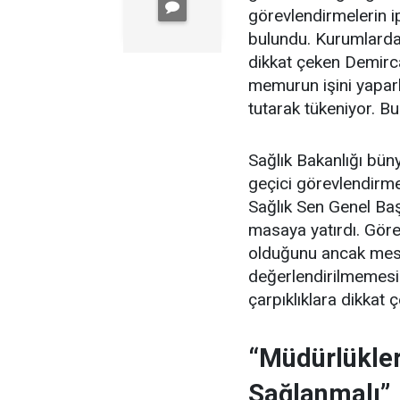
görevlendirmelerin ip
bulundu. Kurumlardak
dikkat çeken Demirc
memurun işini yapar
tutarak tükeniyor. Bu
Sağlık Bakanlığı büny
geçici görevlendirmel
Sağlık Sen Genel Ba
masaya yatırdı. Görev
olduğunu ancak mes
değerlendirilmemesi
çarpıklıklara dikkat ç
“Müdürlükler
Sağlanmalı”