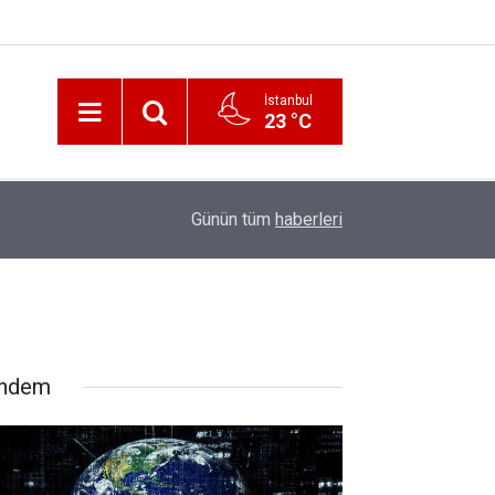
İstanbul
23 °C
12:56
İzmir 112’de Kan Donduran İddialar!
Günün tüm
haberleri
ndem