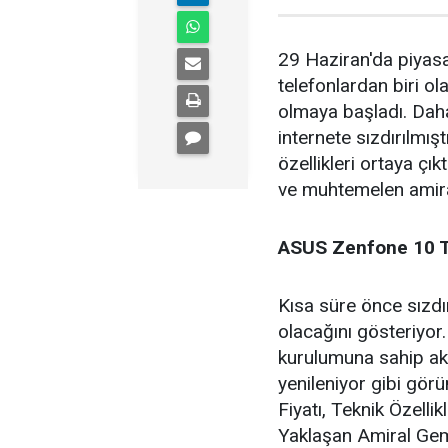
29 Haziran'da piyasa
telefonlardan biri o
olmaya başladı. Daha 
internete sızdırılmı
özellikleri ortaya çı
ve muhtemelen amiral
ASUS Zenfone 10 
Kısa süre önce sızdır
olacağını gösteriyor
kurulumuna sahip akı
yenileniyor gibi gö
Fiyatı, Teknik Özelli
Yaklaşan Amiral Gem