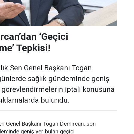
can’dan ‘Geçici
me’ Tepkisi!
lık Sen Genel Başkanı Togan
günlerde sağlık gündeminde geniş
i görevlendirmelerin iptali konusuna
açıklamalarda bulundu.
en Genel Başkanı Togan Demircan, son
deminde geniş yer bulan geçici