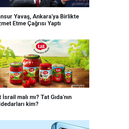
nsur Yavaş, Ankara'ya Birlikte
zmet Etme Çağrısı Yaptı
 İsrail malı mı? Tat Gıda'nın
ddedarları kim?