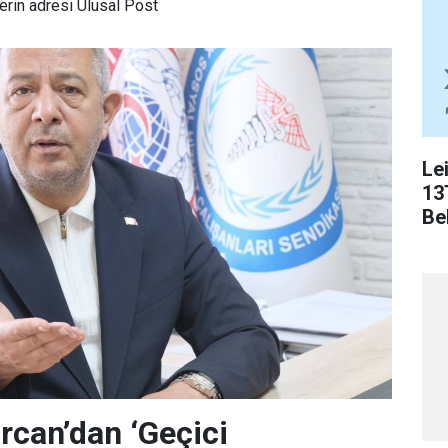
rin adresi Ulusal Post
Le
13
Bel
can’dan ‘Geçici