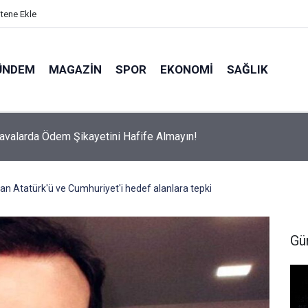
itene Ekle
ÜNDEM
MAGAZIN
SPOR
EKONOMI
SAĞLIK
avalarda Ödem Şikayetini Hafife Almayın!
n Atatürk'ü ve Cumhuriyet'i hedef alanlara tepki
Gü