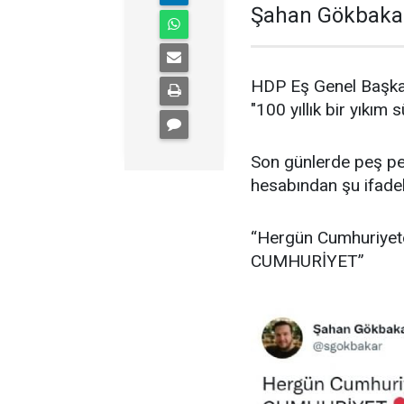
Şahan Gökbakar 
HDP Eş Genel Başkan
"100 yıllık bir yıkım
Son günlerde peş pe
hesabından şu ifadele
“Hergün Cumhuriyete 
CUMHURİYET”