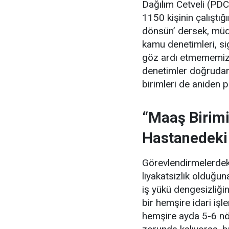
Dağılım Cetveli (PDC
1150 kişinin çalıştığ
dönsün’ dersek, müdür
kamu denetimleri, si
göz ardı etmememiz 
denetimler doğrudan
birimleri de aniden 
“Maaş Birimi
Hastanedeki
Görevlendirmelerdeki
liyakatsizlik olduğ
iş yükü dengesizliğin
bir hemşire idari iş
hemşire ayda 5-6 nö