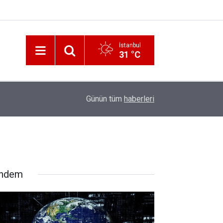
İstanbul
31 °C
12:56
İzmir 112’de Kan Donduran İddialar!
Günün tüm
haberleri
ndem