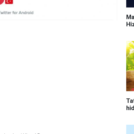
Ma
Hi
Tat
hi