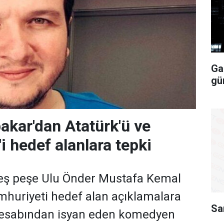
Ga
gü
kar'dan Atatürk'ü ve
i hedef alanlara tepki
eş peşe Ulu Önder Mustafa Kemal
mhuriyeti hedef alan açıklamalara
Sa
esabından isyan eden komedyen