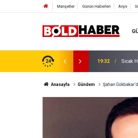
Manşetler
Günün Haberleri
Arşiv
S
G
vlendirme’ Tepkisi!
24
19:32
Sıcak H
Anasayfa
Gündem
Şahan Gökbakar'da