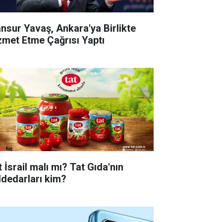
nsur Yavaş, Ankara'ya Birlikte
zmet Etme Çağrısı Yaptı
 İsrail malı mı? Tat Gıda'nın
ddedarları kim?