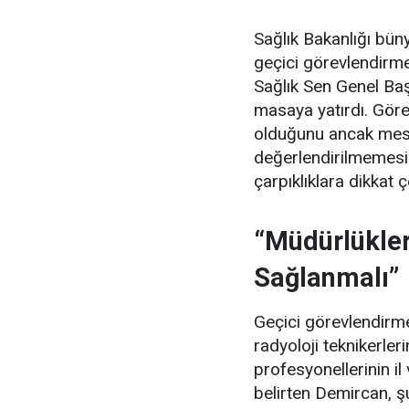
Sağlık Bakanlığı büny
geçici görevlendirmel
Sağlık Sen Genel Ba
masaya yatırdı. Görev
olduğunu ancak mes
değerlendirilmemesi
çarpıklıklara dikkat ç
“Müdürlükler
Sağlanmalı”
Geçici görevlendirmel
radyoloji teknikerle
profesyonellerinin il
belirten Demircan, şu