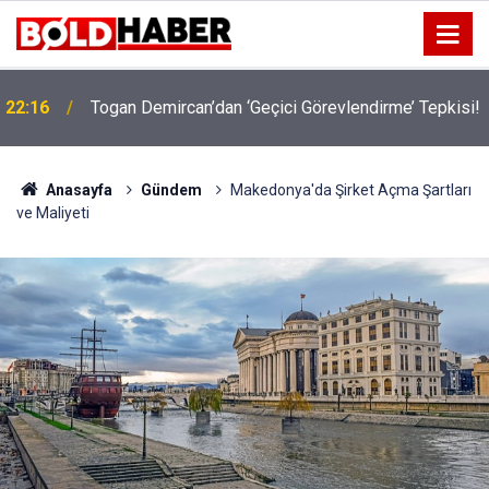
22:16
Togan Demircan’dan ‘Geçici Görevlendirme’ Tepkisi!
19:32
Sıcak Havalarda Ödem Şikayetini Hafife Almayın!
Anasayfa
Gündem
Makedonya'da Şirket Açma Şartları
ve Maliyeti