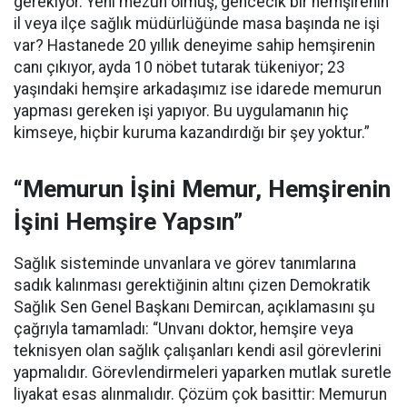
gerekiyor. Yeni mezun olmuş, gencecik bir hemşirenin
il veya ilçe sağlık müdürlüğünde masa başında ne işi
var? Hastanede 20 yıllık deneyime sahip hemşirenin
canı çıkıyor, ayda 10 nöbet tutarak tükeniyor; 23
yaşındaki hemşire arkadaşımız ise idarede memurun
yapması gereken işi yapıyor. Bu uygulamanın hiç
kimseye, hiçbir kuruma kazandırdığı bir şey yoktur.”
“Memurun İşini Memur, Hemşirenin
İşini Hemşire Yapsın”
Sağlık sisteminde unvanlara ve görev tanımlarına
sadık kalınması gerektiğinin altını çizen Demokratik
Sağlık Sen Genel Başkanı Demircan, açıklamasını şu
çağrıyla tamamladı:
“Unvanı doktor, hemşire veya
teknisyen olan sağlık çalışanları kendi asil görevlerini
yapmalıdır. Görevlendirmeleri yaparken mutlak suretle
liyakat esas alınmalıdır. Çözüm çok basittir: Memurun