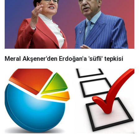
Meral Akşener'den Erdoğan'a 'süfli' tepkisi