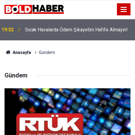
12:56
İzmir 112’de Kan Donduran İddialar!
Anasayfa
Gündem
Gündem