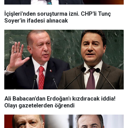
İçişleri'nden soruşturma izni. CHP'li Tunç
Soyer'in ifadesi alınacak
Ali Babacan'dan Erdoğan'ı kızdıracak iddia!
Olayı gazetelerden öğrendi