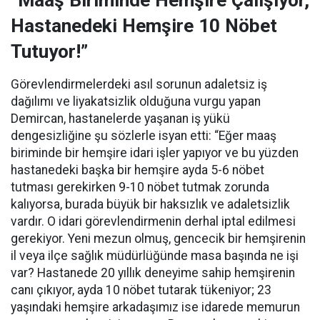
“Maaş Biriminde Hemşire Çalışıyor,
Hastanedeki Hemşire 10 Nöbet
Tutuyor!”
Görevlendirmelerdeki asıl sorunun adaletsiz iş
dağılımı ve liyakatsizlik olduğuna vurgu yapan
Demircan, hastanelerde yaşanan iş yükü
dengesizliğine şu sözlerle isyan etti:
“Eğer maaş
biriminde bir hemşire idari işler yapıyor ve bu yüzden
hastanedeki başka bir hemşire ayda 5-6 nöbet
tutması gerekirken 9-10 nöbet tutmak zorunda
kalıyorsa, burada büyük bir haksızlık ve adaletsizlik
vardır. O idari görevlendirmenin derhal iptal edilmesi
gerekiyor. Yeni mezun olmuş, gencecik bir hemşirenin
il veya ilçe sağlık müdürlüğünde masa başında ne işi
var? Hastanede 20 yıllık deneyime sahip hemşirenin
canı çıkıyor, ayda 10 nöbet tutarak tükeniyor; 23
yaşındaki hemşire arkadaşımız ise idarede memurun