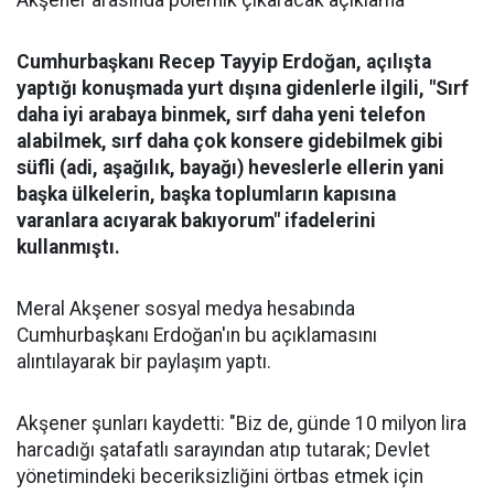
Akşener arasında polemik çıkaracak açıklama
Cumhurbaşkanı Recep Tayyip Erdoğan, açılışta
yaptığı konuşmada yurt dışına gidenlerle ilgili, "Sırf
daha iyi arabaya binmek, sırf daha yeni telefon
alabilmek, sırf daha çok konsere gidebilmek gibi
süfli (adi, aşağılık, bayağı) heveslerle ellerin yani
başka ülkelerin, başka toplumların kapısına
varanlara acıyarak bakıyorum" ifadelerini
kullanmıştı.
Meral Akşener sosyal medya hesabında
Cumhurbaşkanı Erdoğan'ın bu açıklamasını
alıntılayarak bir paylaşım yaptı.
Akşener şunları kaydetti: "Biz de, günde 10 milyon lira
harcadığı şatafatlı sarayından atıp tutarak; Devlet
yönetimindeki beceriksizliğini örtbas etmek için