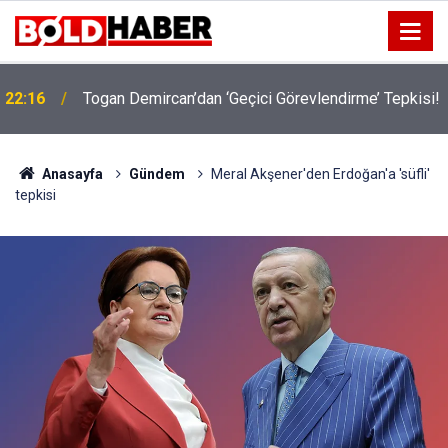
22:16
Togan Demircan’dan ‘Geçici Görevlendirme’ Tepkisi!
19:32
Sıcak Havalarda Ödem Şikayetini Hafife Almayın!
Anasayfa
Gündem
Meral Akşener'den Erdoğan'a 'süfli'
tepkisi