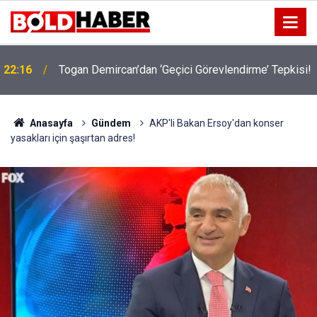
!
19:32
Sıcak Havalarda Ödem Şikayetini Hafife Almayın!
Anasayfa
Gündem
AKP'li Bakan Ersoy'dan konser
yasakları için şaşırtan adres!