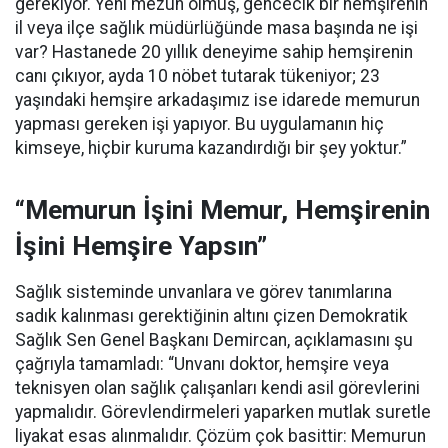
gerekiyor. Yeni mezun olmuş, gencecik bir hemşirenin
il veya ilçe sağlık müdürlüğünde masa başında ne işi
var? Hastanede 20 yıllık deneyime sahip hemşirenin
canı çıkıyor, ayda 10 nöbet tutarak tükeniyor; 23
yaşındaki hemşire arkadaşımız ise idarede memurun
yapması gereken işi yapıyor. Bu uygulamanın hiç
kimseye, hiçbir kuruma kazandırdığı bir şey yoktur.”
“Memurun İşini Memur, Hemşirenin
İşini Hemşire Yapsın”
Sağlık sisteminde unvanlara ve görev tanımlarına
sadık kalınması gerektiğinin altını çizen Demokratik
Sağlık Sen Genel Başkanı Demircan, açıklamasını şu
çağrıyla tamamladı:
“Unvanı doktor, hemşire veya
teknisyen olan sağlık çalışanları kendi asil görevlerini
yapmalıdır. Görevlendirmeleri yaparken mutlak suretle
liyakat esas alınmalıdır. Çözüm çok basittir: Memurun