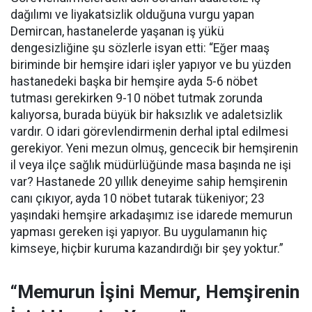
dağılımı ve liyakatsizlik olduğuna vurgu yapan
Demircan, hastanelerde yaşanan iş yükü
dengesizliğine şu sözlerle isyan etti:
“Eğer maaş
biriminde bir hemşire idari işler yapıyor ve bu yüzden
hastanedeki başka bir hemşire ayda 5-6 nöbet
tutması gerekirken 9-10 nöbet tutmak zorunda
kalıyorsa, burada büyük bir haksızlık ve adaletsizlik
vardır. O idari görevlendirmenin derhal iptal edilmesi
gerekiyor. Yeni mezun olmuş, gencecik bir hemşirenin
il veya ilçe sağlık müdürlüğünde masa başında ne işi
var? Hastanede 20 yıllık deneyime sahip hemşirenin
canı çıkıyor, ayda 10 nöbet tutarak tükeniyor; 23
yaşındaki hemşire arkadaşımız ise idarede memurun
yapması gereken işi yapıyor. Bu uygulamanın hiç
kimseye, hiçbir kuruma kazandırdığı bir şey yoktur.”
“Memurun İşini Memur, Hemşirenin