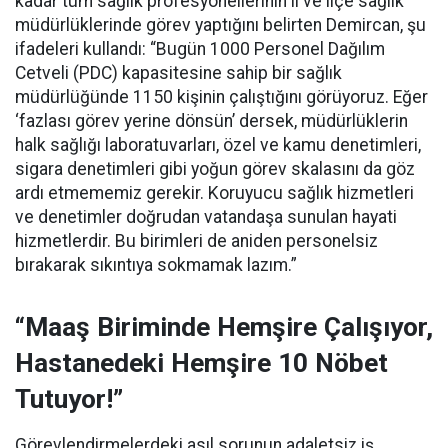
kadar tüm sağlık profesyonellerinin il ve ilçe sağlık
müdürlüklerinde görev yaptığını belirten Demircan, şu
ifadeleri kullandı:
“Bugün 1000 Personel Dağılım
Cetveli (PDC) kapasitesine sahip bir sağlık
müdürlüğünde 1150 kişinin çalıştığını görüyoruz. Eğer
‘fazlası görev yerine dönsün’ dersek, müdürlüklerin
halk sağlığı laboratuvarları, özel ve kamu denetimleri,
sigara denetimleri gibi yoğun görev skalasını da göz
ardı etmememiz gerekir. Koruyucu sağlık hizmetleri
ve denetimler doğrudan vatandaşa sunulan hayati
hizmetlerdir. Bu birimleri de aniden personelsiz
bırakarak sıkıntıya sokmamak lazım.”
“Maaş Biriminde Hemşire Çalışıyor,
Hastanedeki Hemşire 10 Nöbet
Tutuyor!”
Görevlendirmelerdeki asıl sorunun adaletsiz iş