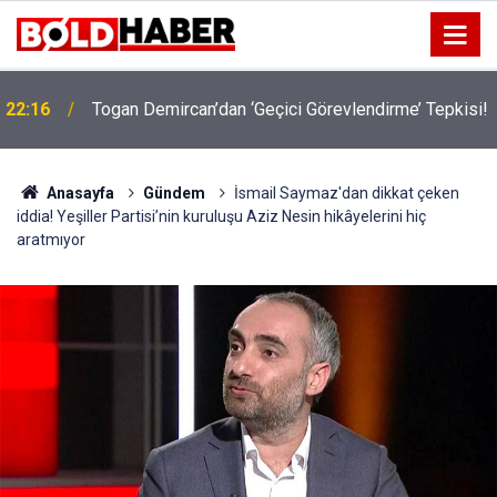
!
19:32
Sıcak Havalarda Ödem Şikayetini Hafife Almayın!
Anasayfa
Gündem
İsmail Saymaz'dan dikkat çeken
iddia! Yeşiller Partisi’nin kuruluşu Aziz Nesin hikâyelerini hiç
aratmıyor