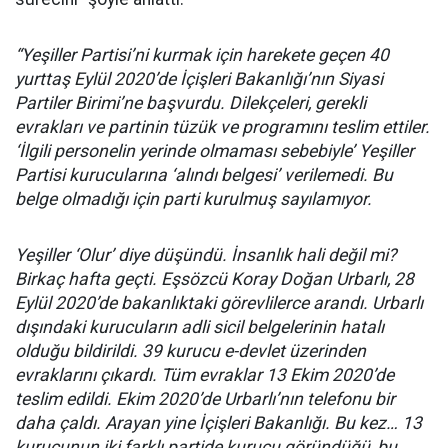
“Yeşiller Partisi’ni kurmak için harekete geçen 40
yurttaş Eylül 2020’de İçişleri Bakanlığı’nın Siyasi
Partiler Birimi’ne başvurdu. Dilekçeleri, gerekli
evrakları ve partinin tüzük ve programını teslim ettiler.
‘İlgili personelin yerinde olmaması sebebiyle’ Yeşiller
Partisi kurucularına ‘alındı belgesi’ verilemedi. Bu
belge olmadığı için parti kurulmuş sayılamıyor.
Yeşiller ‘Olur’ diye düşündü. İnsanlık hali değil mi?
Birkaç hafta geçti. Eşsözcü Koray Doğan Urbarlı, 28
Eylül 2020’de bakanlıktaki görevlilerce arandı. Urbarlı
dışındaki kurucuların adli sicil belgelerinin hatalı
olduğu bildirildi. 39 kurucu e-devlet üzerinden
evraklarını çıkardı. Tüm evraklar 13 Ekim 2020’de
teslim edildi. Ekim 2020’de Urbarlı’nın telefonu bir
daha çaldı. Arayan yine İçişleri Bakanlığı. Bu kez… 13
kurucunun iki farklı partide kurucu göründüğü, bu