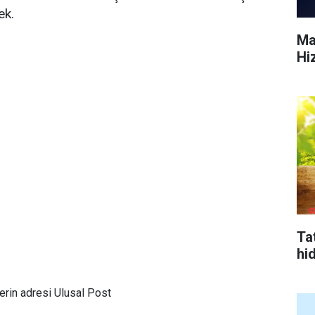
ek.
Ma
Hi
Tat
hi
rin adresi Ulusal Post