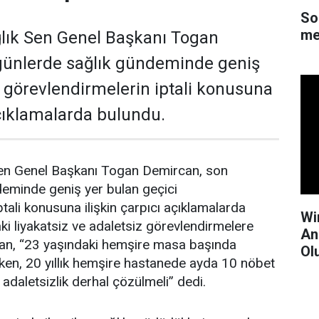
So
me
lık Sen Genel Başkanı Togan
günlerde sağlık gündeminde geniş
i görevlendirmelerin iptali konusuna
açıklamalarda bulundu.
en Genel Başkanı Togan Demircan, son
deminde geniş yer bulan geçici
tali konusuna ilişkin çarpıcı açıklamalarda
Wi
i liyakatsiz ve adaletsiz görevlendirmelere
An
an, “23 yaşındaki hemşire masa başında
Ol
ken, 20 yıllık hemşire hastanede ayda 10 nöbet
 adaletsizlik derhal çözülmeli” dedi.