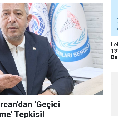
Le
13
Bel
can’dan ‘Geçici
me’ Tepkisi!