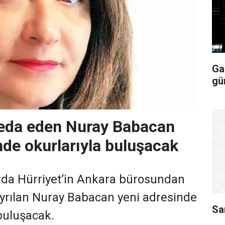
Ga
gü
veda eden Nuray Babacan
nde okurlarıyla buluşacak
rda Hürriyet’in Ankara bürosundan
 ayrılan Nuray Babacan yeni adresinde
Sa
buluşacak.