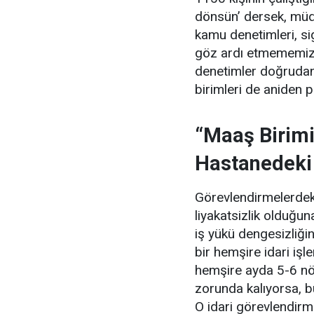
dönsün’ dersek, müdür
kamu denetimleri, si
göz ardı etmememiz 
denetimler doğrudan
birimleri de aniden 
“Maaş Birimi
Hastanedeki
Görevlendirmelerdeki
liyakatsizlik olduğ
iş yükü dengesizliğin
bir hemşire idari iş
hemşire ayda 5-6 nö
zorunda kalıyorsa, bu
O idari görevlendirm