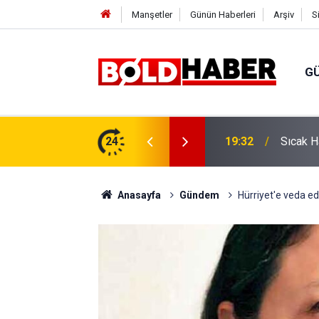
Manşetler
Günün Haberleri
Arşiv
S
G
vlendirme’ Tepkisi!
24
19:32
Sıcak H
Anasayfa
Gündem
Hürriyet'e veda e