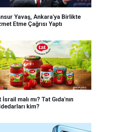
nsur Yavaş, Ankara'ya Birlikte
zmet Etme Çağrısı Yaptı
 İsrail malı mı? Tat Gıda'nın
ddedarları kim?