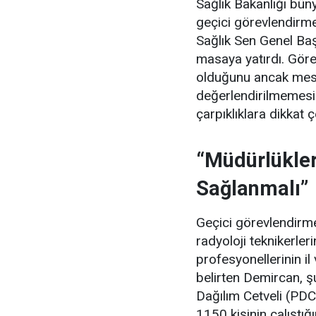
Sağlık Bakanlığı büny
geçici görevlendirmel
Sağlık Sen Genel Ba
masaya yatırdı. Görev
olduğunu ancak mes
değerlendirilmemesi
çarpıklıklara dikkat ç
“Müdürlükler
Sağlanmalı”
Geçici görevlendirmel
radyoloji teknikerle
profesyonellerinin il
belirten Demircan, şu
Dağılım Cetveli (PDC
1150 kişinin çalıştığ