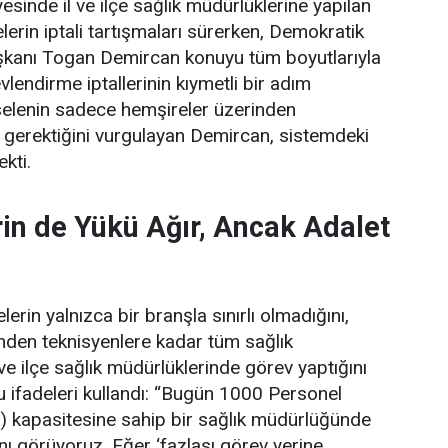
esinde il ve ilçe sağlık müdürlüklerine yapılan
erin iptali tartışmaları sürerken, Demokratik
şkanı Togan Demircan konuyu tüm boyutlarıyla
lendirme iptallerinin kıymetli bir adım
elenin sadece hemşireler üzerinden
 gerektiğini vurgulayan Demircan, sistemdeki
ekti.
in de Yükü Ağır, Ancak Adalet
erin yalnızca bir branşla sınırlı olmadığını,
rinden teknisyenlere kadar tüm sağlık
 ve ilçe sağlık müdürlüklerinde görev yaptığını
 ifadeleri kullandı:
“Bugün 1000 Personel
) kapasitesine sahip bir sağlık müdürlüğünde
ını görüyoruz. Eğer ‘fazlası görev yerine