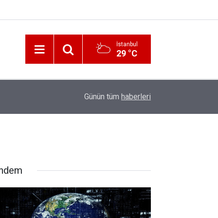
İstanbul
29 °C
12:56
İzmir 112’de Kan Donduran İddialar!
Günün tüm
haberleri
ndem