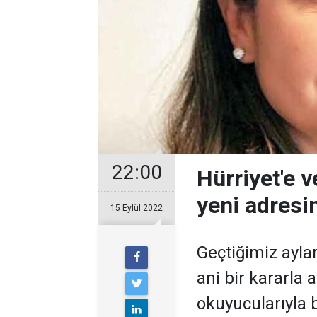
22:00
Hürriyet'e 
yeni adresi
15 Eylül 2022
Geçtiğimiz ayla
ani bir kararla
okuyucularıyla 