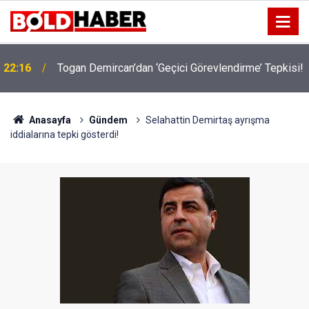
22:16
Togan Demircan’dan ‘Geçici Görevlendirme’ Tepkisi!
19:32
Sıcak Havalarda Ödem Şikayetini Hafife Almayın!
Anasayfa
Gündem
Selahattin Demirtaş ayrışma
iddialarına tepki gösterdi!