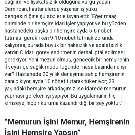
dağılımı ve liyakatsizlik olduğuna vurgu yapan
Demircan, hastanelerde yaşanan iş yükü
dengesizliğine şu sözlerle isyan etti:
“Eğer maaş
biriminde bir hemşire idari işler yapıyor ve bu yüzden
hastanedeki başka bir hemşire ayda 5-6 nöbet
tutması gerekirken 9-10 nöbet tutmak zorunda
kalıyorsa, burada büyük bir haksızlık ve adaletsizlik
vardır. O idari görevlendirmenin derhal iptal edilmesi
gerekiyor. Yeni mezun olmuş, gencecik bir hemşirenin
il veya ilçe sağlık müdürlüğünde masa başında ne işi
var? Hastanede 20 yıllık deneyime sahip hemşirenin
canı çıkıyor, ayda 10 nöbet tutarak tükeniyor; 23
yaşındaki hemşire arkadaşımız ise idarede memurun
yapması gereken işi yapıyor. Bu uygulamanın hiç
kimseye, hiçbir kuruma kazandırdığı bir şey yoktur.”
“Memurun İşini Memur, Hemşirenin
İşini Hemşire Yapsın”