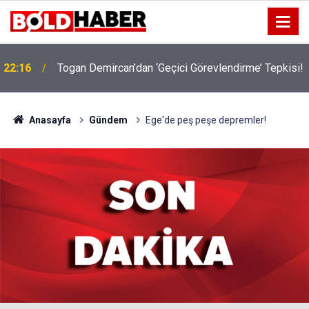
22:16
Togan Demircan’dan ‘Geçici Görevlendirme’ Tepkisi!
19:32
Sıcak Havalarda Ödem Şikayetini Hafife Almayın!
Anasayfa
Gündem
Ege'de peş peşe depremler!