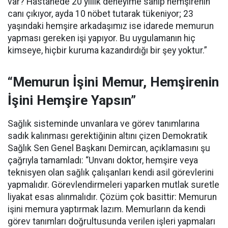
var? Hastanede 20 yıllık deneyime sahip hemşirenin
canı çıkıyor, ayda 10 nöbet tutarak tükeniyor; 23
yaşındaki hemşire arkadaşımız ise idarede memurun
yapması gereken işi yapıyor. Bu uygulamanın hiç
kimseye, hiçbir kuruma kazandırdığı bir şey yoktur.”
“Memurun İşini Memur, Hemşirenin
İşini Hemşire Yapsın”
Sağlık sisteminde unvanlara ve görev tanımlarına
sadık kalınması gerektiğinin altını çizen Demokratik
Sağlık Sen Genel Başkanı Demircan, açıklamasını şu
çağrıyla tamamladı:
“Unvanı doktor, hemşire veya
teknisyen olan sağlık çalışanları kendi asil görevlerini
yapmalıdır. Görevlendirmeleri yaparken mutlak suretle
liyakat esas alınmalıdır. Çözüm çok basittir: Memurun
işini memura yaptırmak lazım. Memurların da kendi
görev tanımları doğrultusunda verilen işleri yapmaları