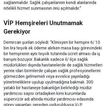
sağlanmalıdır. Sağlık çalışanlarının kendi alanlarında
nitelikli hizmet sunmasının önü açılmalıdır.”
VİP Hemşireleri Unutmamak
Gerekiyor
Demircan şunları söyledi: “Klinisyen bir hemşire 6/ 10
bin lira teşvik ek ödeme alırken masa başı görevindeki
bir hemşirenin aynı teşvik tutarında ücret alması da iş
barışını bozuyor. Bakanlık sadece il/ ilçe sağlık
müdürlükleri dışında hastanelerde de sağlık hizmetleri
yerine idari birimlerde çalışan sağlık profesyonellerini
görmezden gelmemeli veya evvelce yayınladığı
yönetmeliklere uyulup uyulmadığına bakmalı. 300
yataklı bir hastaneye bakanlığın belirlediği müdür
yardımcısı sayısı ortadayken kimi kurumlarda
süpervizör adı altında müdür yardımcısı edasında
görev yapanları, nereden uydurulduysa V.i.P.