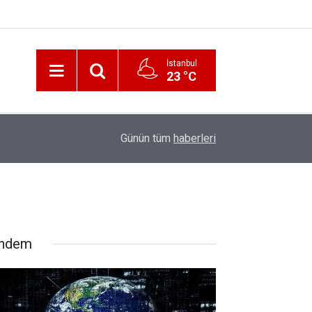
İstanbul
23 °C
12:56
İzmir 112’de Kan Donduran İddialar!
Günün tüm
haberleri
ndem