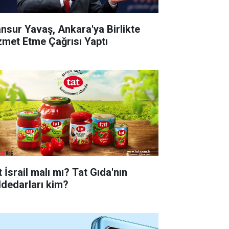
nsur Yavaş, Ankara'ya Birlikte
zmet Etme Çağrısı Yaptı
 İsrail malı mı? Tat Gıda'nın
ddedarları kim?