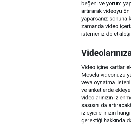
beğeni ve yorum yapm
artırarak videoyu ön
yaparsanız sonuna ka
zamanda video içeris
istemeniz de etkileşi
Videolarınıza
Video içine kartlar e
Mesela videonuzu yü
veya oynatma listeniz
ve anketlerde ekleyeb
videolarınızın izlenm
sasısını da artıracak
izleyicilerinizin han
gerektiği hakkında da 