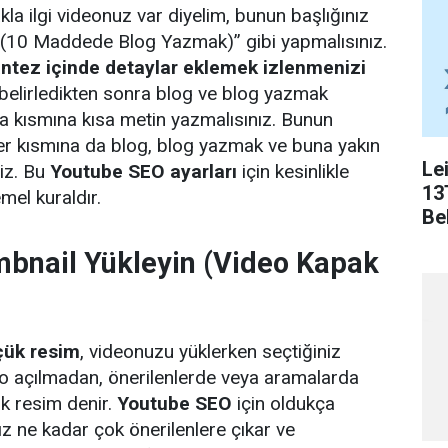
la ilgi videonuz var diyelim, bunun başlığınız
 – (10 Maddede Blog Yazmak)’’ gibi yapmalısınız.
tez içinde detaylar eklemek izlenmenizi
 belirledikten sonra blog ve blog yazmak
ama kısmına kısa metin yazmalısınız. Bunun
ler kısmına da blog, blog yazmak ve buna yakın
Le
niz. Bu
Youtube SEO ayarları
için kesinlikle
13
mel kuraldır.
Bel
mbnail Yükleyin (Video Kapak
çük resim
, videonuzu yüklerken seçtiğiniz
eo açılmadan, önerilenlerde veya aramalarda
k resim denir.
Youtube SEO
için oldukça
ız ne kadar çok önerilenlere çıkar ve