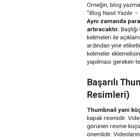
Örneğin, blog yazmak
‘’Blog Nasıl Yazılır
Aynı zamanda paran
artıracaktır.
Başlığı
kelimeleri ile açıkl
ardından yine etiket
kelimeler eklemelisi
yapılması gereken te
Başarılı Thu
Resimleri)
Thumbnail
yani kü
kapak resmidir. Vid
görünen resme küçü
önemlidir. Videoların