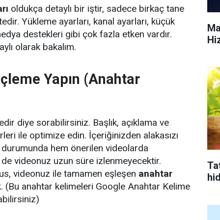
rı
oldukça detaylı bir iştir, sadece birkaç tane
dir. Yükleme ayarları, kanal ayarları, küçük
Ma
edya destekleri gibi çok fazla etken vardır.
Hi
aylı olarak bakalım.
 Üçleme Yapın (Anahtar
edir diye sorabilirsiniz. Başlık, açıklama ve
irleri ile optimize edin. İçeriğinizden alakasızı
ız durumunda hem önerilen videolarda
de videonuz uzun süre izlenmeyecektir.
Tat
us, videonuz ile tamamen eşleşen
anahtar
hi
. (Bu anahtar kelimeleri Google Anahtar Kelime
bilirsiniz)