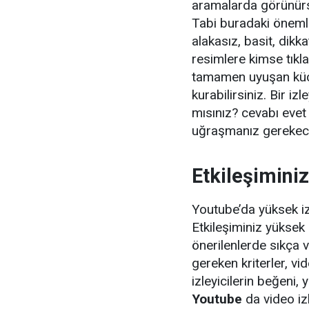
aramalarda görünürse
Tabi buradaki önemli
alakasız, basit, dik
resimlere kimse tıkl
tamamen uyuşan küçü
kurabilirsiniz. Bir iz
mısınız? cevabı evet 
uğraşmanız gerekece
Etkileşiminiz
Youtube’da yüksek iz
Etkileşiminiz yükse
önerilenlerde sıkça 
gereken kriterler, v
izleyicilerin beğeni,
Youtube
da video izl