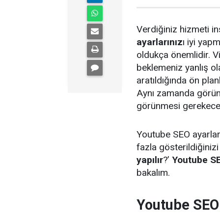
Verdiğiniz hizmeti in
ayarlarınız
ı iyi yapm
oldukça önemlidir. 
beklemeniz yanlış olac
aratıldığında ön plan
Aynı zamanda göründ
görünmesi gerekecek
Youtube SEO ayarları
fazla gösterildiğinizi
yapılır
?’
Youtube SE
bakalım.
Youtube SEO 