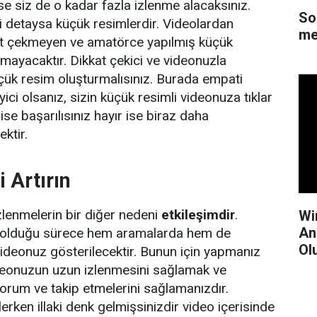
 siz de o kadar fazla izlenme alacaksınız.
So
 detaysa küçük resimlerdir. Videolardan
me
kat çekmeyen ve amatörce yapılmış küçük
amayacaktır. Dikkat çekici ve videonuzla
k resim oluşturmalısınız. Burada empati
leyici olsanız, sizin küçük resimli videonuza tıklar
ise başarılısınız hayır ise biraz daha
ktir.
i Artırın
lenmelerin bir diğer nedeni
etkileşimdir
.
Wi
An
k olduğu sürece hem aramalarda hem de
Ol
videonuz gösterilecektir. Bunun için yapmanız
ideonuzun uzun izlenmesini sağlamak ve
 yorum ve takip etmelerini sağlamanızdır.
erken illaki denk gelmişsinizdir video içerisinde