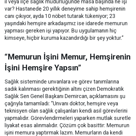
il veya ilçe sağlık müdürlüğünde masa başında ne işi
var? Hastanede 20 yıllık deneyime sahip hemşirenin
canı çıkıyor, ayda 10 nöbet tutarak tükeniyor; 23
yaşındaki hemşire arkadaşımız ise idarede memurun
yapması gereken işi yapıyor. Bu uygulamanın hiç
kimseye, hiçbir kuruma kazandırdığı bir şey yoktur.”
“Memurun İşini Memur, Hemşirenin
İşini Hemşire Yapsın”
Sağlık sisteminde unvanlara ve görev tanımlarına
sadık kalınması gerektiğinin altını çizen Demokratik
Sağlık Sen Genel Başkanı Demircan, açıklamasını şu
çağrıyla tamamladı:
“Unvanı doktor, hemşire veya
teknisyen olan sağlık çalışanları kendi asil görevlerini
yapmalıdır. Görevlendirmeleri yaparken mutlak suretle
liyakat esas alınmalıdır. Çözüm çok basittir: Memurun
işini memura yaptırmak lazım. Memurların da kendi