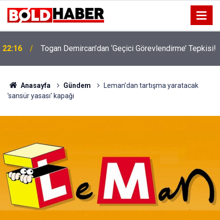
!
19:32
Sıcak Havalarda Ödem Şikayetini Hafife Almayın!
Anasayfa
Gündem
Leman’dan tartışma yaratacak
'sansür yasası' kapağı