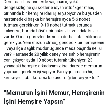
Demircan, hastanelerde yaşanan iş yükü
dengesizliğine şu sözlerle isyan etti:
“Eğer maaş
biriminde bir hemşire idari işler yapıyor ve bu yüzden
hastanedeki başka bir hemşire ayda 5-6 nöbet
tutması gerekirken 9-10 nöbet tutmak zorunda
kalıyorsa, burada büyük bir haksızlık ve adaletsizlik
vardır. O idari görevlendirmenin derhal iptal edilmesi
gerekiyor. Yeni mezun olmuş, gencecik bir hemşirenin
il veya ilçe sağlık müdürlüğünde masa başında ne işi
var? Hastanede 20 yıllık deneyime sahip hemşirenin
canı çıkıyor, ayda 10 nöbet tutarak tükeniyor; 23
yaşındaki hemşire arkadaşımız ise idarede memurun
yapması gereken işi yapıyor. Bu uygulamanın hiç
kimseye, hiçbir kuruma kazandırdığı bir şey yoktur.”
“Memurun İşini Memur, Hemşirenin
İşini Hemşire Yapsın”