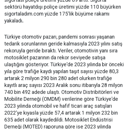
sigortası poliçe üretimi yüzde 89 arttı. Sigorta
sektörü hayatdışı poliçe üretimi yüzde 110 büyürken
sigortaladım.com yüzde 175'lik büyüme rakamı
yakaladı
.
Türkiye otomotiv pazarı, pandemi sonrası yaşanan
tedarik sorunlarının geride kalmasıyla 2023 yılını satış
rekoruyla geride bıraktı. Veriler, otomotivin yanı sıra
motosiklet pazarının da rekor seviyede satışa
ulaştığını gösteriyor. Türkiye'de 2023 yılında bir önceki
yıla göre trafiğe kaydı yapılan taşıt sayısı yüzde 80,3
artarak 2 milyon 290 bin 280 adet olurken trafiğe
kayıtlı araç sayısı 2023 Aralık sonu itibarıyla 28 milyon
740 bin 492 adede ulaştı. Otomotiv Distribitörleri ve
Mobilite Derneği (OMDM) verilerine göre Türkiye'de
2023 yılında otomobil ve hafif ticari araç satışları
2022'ye kıyasla yüzde 57,4 artarak 1 milyon 232 bin
635 adet olarak kaydedildi. Motosiklet Endüstrisi
Derneği (MOTED) raporuna göre ise 2023 yılında