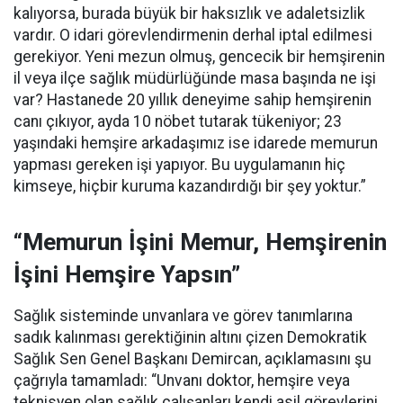
kalıyorsa, burada büyük bir haksızlık ve adaletsizlik
vardır. O idari görevlendirmenin derhal iptal edilmesi
gerekiyor. Yeni mezun olmuş, gencecik bir hemşirenin
il veya ilçe sağlık müdürlüğünde masa başında ne işi
var? Hastanede 20 yıllık deneyime sahip hemşirenin
canı çıkıyor, ayda 10 nöbet tutarak tükeniyor; 23
yaşındaki hemşire arkadaşımız ise idarede memurun
yapması gereken işi yapıyor. Bu uygulamanın hiç
kimseye, hiçbir kuruma kazandırdığı bir şey yoktur.”
“Memurun İşini Memur, Hemşirenin
İşini Hemşire Yapsın”
Sağlık sisteminde unvanlara ve görev tanımlarına
sadık kalınması gerektiğinin altını çizen Demokratik
Sağlık Sen Genel Başkanı Demircan, açıklamasını şu
çağrıyla tamamladı:
“Unvanı doktor, hemşire veya
teknisyen olan sağlık çalışanları kendi asil görevlerini