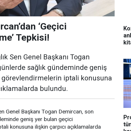
can’dan ‘Geçici
Ko
an
me’ Tepkisi!
kit
lık Sen Genel Başkanı Togan
günlerde sağlık gündeminde geniş
i görevlendirmelerin iptali konusuna
açıklamalarda bulundu.
en Genel Başkanı Togan Demircan, son
Pr
deminde geniş yer bulan geçici
tü
tali konusuna ilişkin çarpıcı açıklamalarda