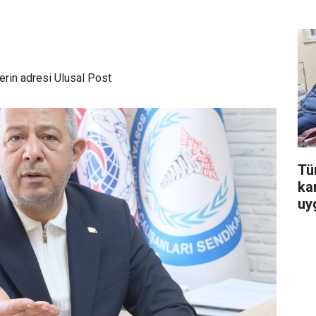
rin adresi Ulusal Post
Tür
ka
uy