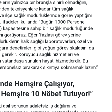
erin yalnızca bir branşla sınırlı olmadığını,
rinden teknisyenlere kadar tüm sağlık
 ve ilçe sağlık müdürlüklerinde görev yaptığını
 ifadeleri kullandı:
“Bugün 1000 Personel
) kapasitesine sahip bir sağlık müdürlüğünde
ını görüyoruz. Eğer ‘fazlası görev yerine
lüklerin halk sağlığı laboratuvarları, özel ve
gara denetimleri gibi yoğun görev skalasını da
gerekir. Koruyucu sağlık hizmetleri ve
 vatandaşa sunulan hayati hizmetlerdir. Bu
personelsiz bırakarak sıkıntıya sokmamak lazım.”
nde Hemşire Çalışıyor,
 Hemşire 10 Nöbet Tutuyor!”
 asıl sorunun adaletsiz iş dağılımı ve