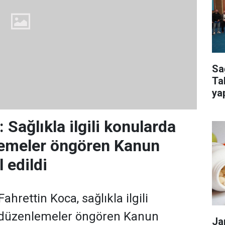
Sa
Ta
ya
kur
Sağlıkla ilgili konularda
lemeler öngören Kanun
l edildi
hrettin Koca, sağlıkla ilgili
 düzenlemeler öngören Kanun
Ja