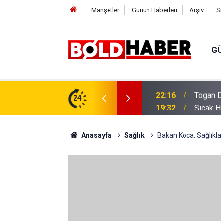
Manşetler
Günün Haberleri
Arşiv
S
G
vlendirme’ Tepkisi!
24
19:32
Sıcak H
Anasayfa
Sağlık
Bakan Koca: Sağlıkla 