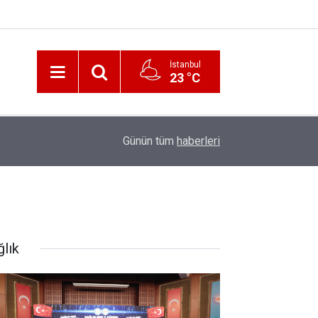
İstanbul
23 °C
12:56
İzmir 112’de Kan Donduran İddialar!
Günün tüm
haberleri
ğlık