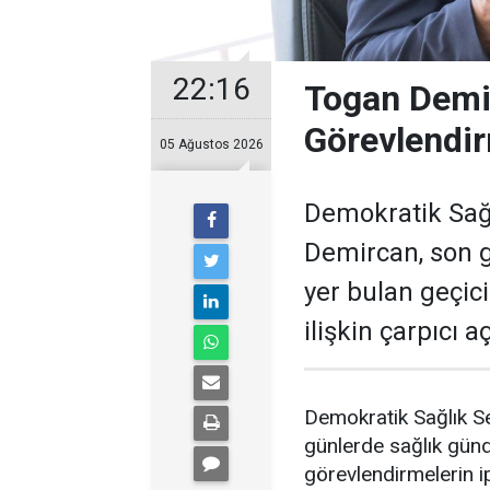
22:16
Togan Demir
Görevlendir
05 Ağustos 2026
Demokratik Sağ
Demircan, son 
yer bulan geçic
ilişkin çarpıcı 
Demokratik Sağlık S
günlerde sağlık gün
görevlendirmelerin ip