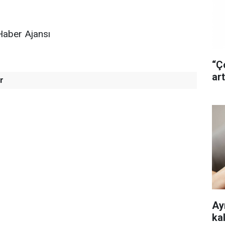
Haber Ajansı
“Ç
art
r
Ayr
ka