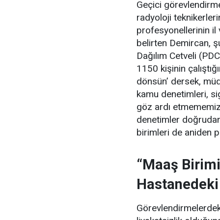
Geçici görevlendirmel
radyoloji teknikerle
profesyonellerinin il
belirten Demircan, şu
Dağılım Cetveli (PDC
1150 kişinin çalıştığ
dönsün’ dersek, müdür
kamu denetimleri, si
göz ardı etmememiz 
denetimler doğrudan
birimleri de aniden 
“Maaş Birimi
Hastanedeki
Görevlendirmelerdeki