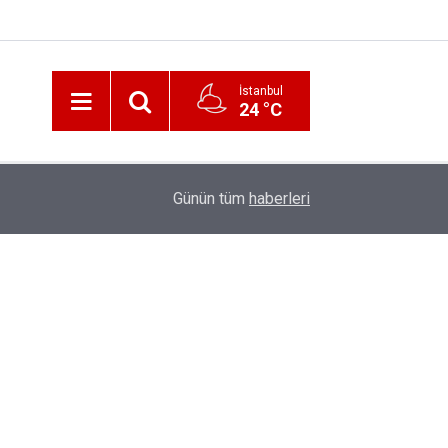
İstanbul
24 °C
19:32
Sıcak Havalarda Ödem Şikayetini Hafife Almayı
Günün tüm
haberleri