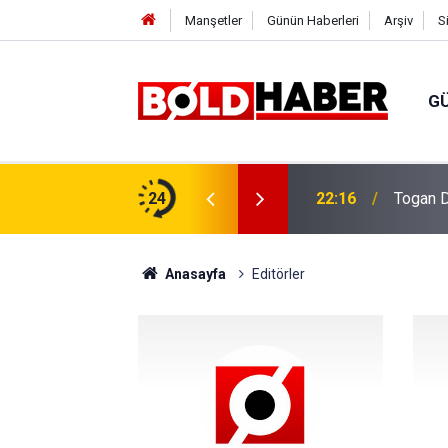
Manşetler
Günün Haberleri
Arşiv
S
G
24
22:16
Togan D
Anasayfa
Editörler