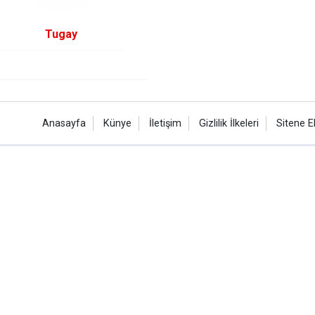
Tugay
Anasayfa
Künye
İletişim
Gizlilik İlkeleri
Sitene E