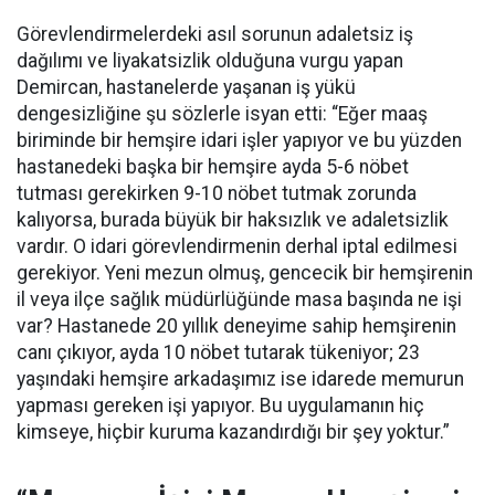
Görevlendirmelerdeki asıl sorunun adaletsiz iş
dağılımı ve liyakatsizlik olduğuna vurgu yapan
Demircan, hastanelerde yaşanan iş yükü
dengesizliğine şu sözlerle isyan etti:
“Eğer maaş
biriminde bir hemşire idari işler yapıyor ve bu yüzden
hastanedeki başka bir hemşire ayda 5-6 nöbet
tutması gerekirken 9-10 nöbet tutmak zorunda
kalıyorsa, burada büyük bir haksızlık ve adaletsizlik
vardır. O idari görevlendirmenin derhal iptal edilmesi
gerekiyor. Yeni mezun olmuş, gencecik bir hemşirenin
il veya ilçe sağlık müdürlüğünde masa başında ne işi
var? Hastanede 20 yıllık deneyime sahip hemşirenin
canı çıkıyor, ayda 10 nöbet tutarak tükeniyor; 23
yaşındaki hemşire arkadaşımız ise idarede memurun
yapması gereken işi yapıyor. Bu uygulamanın hiç
kimseye, hiçbir kuruma kazandırdığı bir şey yoktur.”