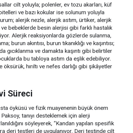
lar cilt yoluyla;
polenler, ev tozu akarları, küf
itelleri ve bazı kokular ise solunum yoluyla
rum; alerjik nezle, alerjik astım, ürtiker, alerjik
ve bebeklerde besin alerjisi gibi farklı hastalık
liyor. Alerjik reaksiyonlarda gözlerde sulanma,
ma; burun akıntısı, burun tıkanıklığı ve
kaşıntısı
;
a gıcıklanma ve damakta kaşıntı gibi belirtiler
ocuklarda bu tabloya astım da eşlik edebiliyor.
 öksürük, hırıltı ve nefes darlığı gibi şikâyetler
vi Süreci
hasta öyküsü ve fizik muayenenin büyük önem
. Paksoy, tanıyı desteklemek için alerji
lanıldığını söyleyerek, “Kandan yapılan spesifik
ıra deri testleri de uygulanıyor. Deri testinde cilt