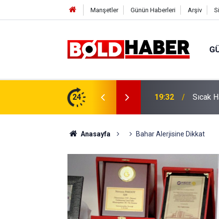
Manşetler
Günün Haberleri
Arşiv
S
G
vlendirme’ Tepkisi!
24
19:32
Sıcak H
Anasayfa
Bahar Alerjisine Dikkat