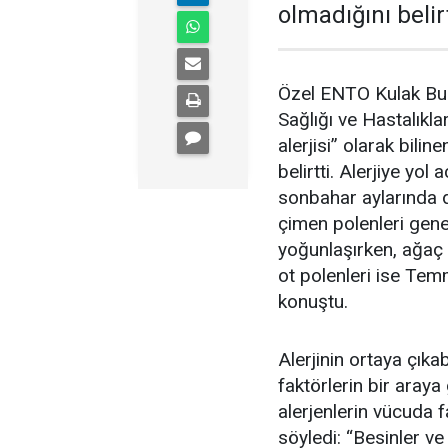
olmadığını belirt
Özel ENTO Kulak Bu
Sağlığı ve Hastalıkl
alerjisi” olarak bilin
belirtti. Alerjiye yol
sonbahar aylarında da
çimen polenleri gene
yoğunlaşırken, ağaç 
ot polenleri ise Temm
konuştu.
Alerjinin ortaya çıkab
faktörlerin bir araya
alerjenlerin vücuda fa
söyledi: “Besinler ve 