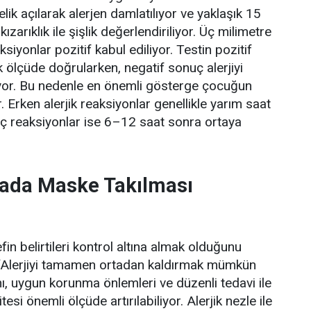
lik açılarak alerjen damlatılıyor ve yaklaşık 15
zarıklık ile şişlik değerlendiriliyor. Üç milimetre
iyonlar pozitif kabul ediliyor. Testin pozitif
k ölçüde doğrularken, negatif sonuç alerjiyi
ıyor. Bu nedenle en önemli gösterge çocuğun
.
Erken alerjik reaksiyonlar genellikle yarım saat
geç reaksiyonlar ise 6–12 saat sonra ortaya
vada Maske Takılması
n belirtileri kontrol altına almak olduğunu
, “Alerjiyi tamamen ortadan kaldırmak mümkün
ı, uygun korunma önlemleri ve düzenli tedavi ile
esi önemli ölçüde artırılabiliyor. Alerjik nezle ile