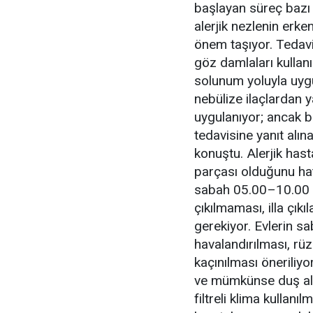
başlayan süreç bazı 
alerjik nezlenin erk
önem taşıyor.
Tedavi
göz damlaları kullanıl
solunum yoluyla uyg
nebülize ilaçlardan ya
uygulanıyor; ancak 
tedavisine yanıt alı
konuştu. Alerjik has
parçası olduğunu hat
sabah 05.00–10.00 s
çıkılmaması
, illa çı
gerekiyor.
Evlerin sa
havalandırılması, rüz
kaçınılması öneriliy
ve mümkünse duş alı
filtreli klima kullanı