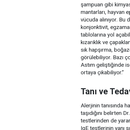
şampuan gibi kimyasal
mantarları, hayvan ep
vücuda alınıyor. Bu du
konjonktivit, egzama 
tablolarına yol açabi
kızarıklık ve çapaklan
sık hapşırma, boğazd
görülebiliyor. Bazı ç
Astım geliştiğinde ise
ortaya çıkabiliyor.”
Tanı ve Teda
Alerjinin tanısında 
taşıdığını belirten Dr
testlerinden de yarar
IgE testlerinin yanı s