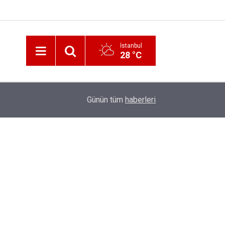
İstanbul
28 °C
12:56
İzmir 112’de Kan Donduran İddialar!
Günün tüm
haberleri