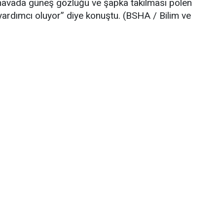
 havada güneş gözlüğü ve
şapka takılması
polen
ardımcı oluyor” diye konuştu. (BSHA / Bilim ve