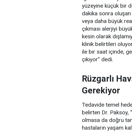
yüzeyine küçük bir de
dakika sonra oluşan kı
veya daha büyük reaks
çıkması alerjiyi büyü
kesin olarak dışlam
klinik belirtileri oluyor
ile bir saat içinde, 
çıkıyor” dedi.
Rüzgarlı Ha
Gerekiyor
Tedavide temel hedefi
belirten Dr. Paksoy
olmasa da
doğru tan
hastaların yaşam kalit