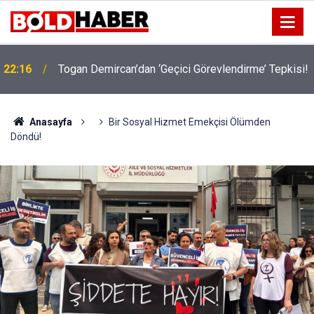
!
19:32
Sıcak Havalarda Ödem Şikayetini Hafife Almayın!
Anasayfa
Bir Sosyal Hizmet Emekçisi Ölümden
Döndü!