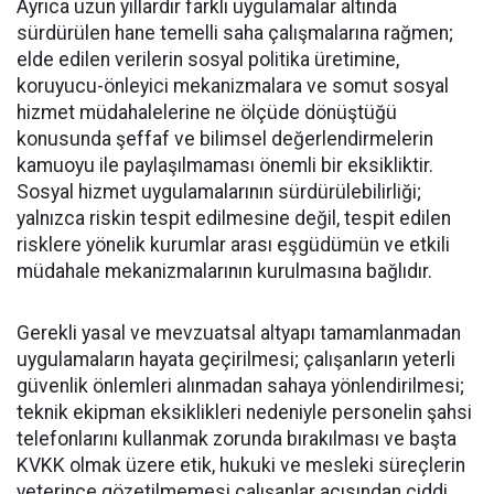
Ayrıca uzun yıllardır farklı uygulamalar altında
sürdürülen hane temelli saha çalışmalarına rağmen;
elde edilen verilerin sosyal politika üretimine,
koruyucu-önleyici mekanizmalara ve somut sosyal
hizmet müdahalelerine ne ölçüde dönüştüğü
konusunda şeffaf ve bilimsel değerlendirmelerin
kamuoyu ile paylaşılmaması önemli bir eksikliktir.
Sosyal hizmet uygulamalarının sürdürülebilirliği;
yalnızca riskin tespit edilmesine değil, tespit edilen
risklere yönelik kurumlar arası eşgüdümün ve etkili
müdahale mekanizmalarının kurulmasına bağlıdır.
Gerekli yasal ve mevzuatsal altyapı tamamlanmadan
uygulamaların hayata geçirilmesi; çalışanların yeterli
güvenlik önlemleri alınmadan sahaya yönlendirilmesi;
teknik ekipman eksiklikleri nedeniyle personelin şahsi
telefonlarını kullanmak zorunda bırakılması ve başta
KVKK olmak üzere etik, hukuki ve mesleki süreçlerin
yeterince gözetilmemesi çalışanlar açısından ciddi