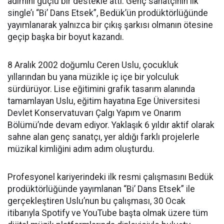
adımını güçlü bir destekle attı. Genç sanatçının ilk
single’ı “Bi’ Dans Etsek”, Bedük’ün prodüktörlüğünde
yayımlanarak yalnızca bir çıkış şarkısı olmanın ötesine
geçip başka bir boyut kazandı.
8 Aralık 2002 doğumlu Ceren Uslu, çocukluk
yıllarından bu yana müzikle iç içe bir yolculuk
sürdürüyor. Lise eğitimini grafik tasarım alanında
tamamlayan Uslu, eğitim hayatına Ege Üniversitesi
Devlet Konservatuvarı Çalgı Yapım ve Onarım
Bölümü’nde devam ediyor. Yaklaşık 6 yıldır aktif olarak
sahne alan genç sanatçı, yer aldığı farklı projelerle
müzikal kimliğini adım adım oluşturdu.
Profesyonel kariyerindeki ilk resmi çalışmasını Bedük
prodüktörlüğünde yayımlanan “Bi’ Dans Etsek” ile
gerçekleştiren Uslu’nun bu çalışması, 30 Ocak
itibarıyla Spotify ve YouTube başta olmak üzere tüm