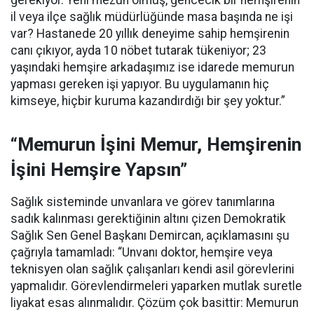
gerekiyor. Yeni mezun olmuş, gencecik bir hemşirenin
il veya ilçe sağlık müdürlüğünde masa başında ne işi
var? Hastanede 20 yıllık deneyime sahip hemşirenin
canı çıkıyor, ayda 10 nöbet tutarak tükeniyor; 23
yaşındaki hemşire arkadaşımız ise idarede memurun
yapması gereken işi yapıyor. Bu uygulamanın hiç
kimseye, hiçbir kuruma kazandırdığı bir şey yoktur.”
“Memurun İşini Memur, Hemşirenin
İşini Hemşire Yapsın”
Sağlık sisteminde unvanlara ve görev tanımlarına
sadık kalınması gerektiğinin altını çizen Demokratik
Sağlık Sen Genel Başkanı Demircan, açıklamasını şu
çağrıyla tamamladı:
“Unvanı doktor, hemşire veya
teknisyen olan sağlık çalışanları kendi asil görevlerini
yapmalıdır. Görevlendirmeleri yaparken mutlak suretle
liyakat esas alınmalıdır. Çözüm çok basittir: Memurun