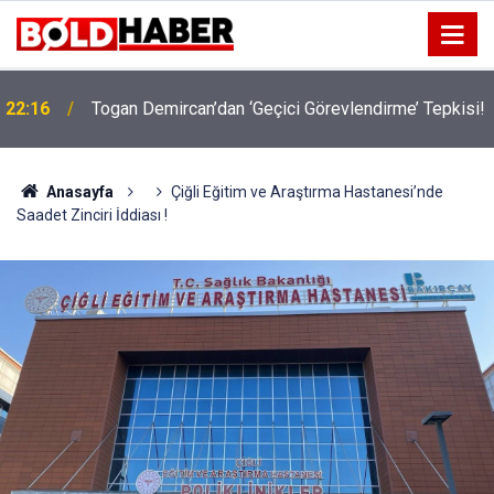
22:16
Togan Demircan’dan ‘Geçici Görevlendirme’ Tepkisi!
19:32
Sıcak Havalarda Ödem Şikayetini Hafife Almayın!
Anasayfa
Çiğli Eğitim ve Araştırma Hastanesi’nde
Saadet Zinciri İddiası !