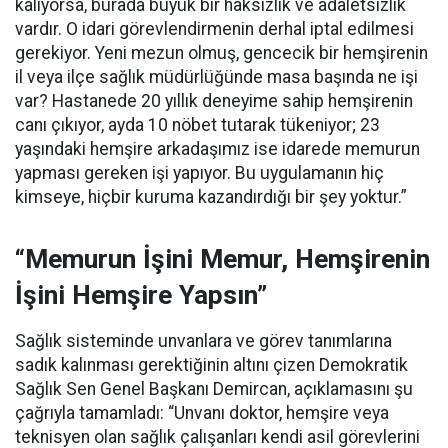
kalıyorsa, burada büyük bir haksızlık ve adaletsizlik
vardır. O idari görevlendirmenin derhal iptal edilmesi
gerekiyor. Yeni mezun olmuş, gencecik bir hemşirenin
il veya ilçe sağlık müdürlüğünde masa başında ne işi
var? Hastanede 20 yıllık deneyime sahip hemşirenin
canı çıkıyor, ayda 10 nöbet tutarak tükeniyor; 23
yaşındaki hemşire arkadaşımız ise idarede memurun
yapması gereken işi yapıyor. Bu uygulamanın hiç
kimseye, hiçbir kuruma kazandırdığı bir şey yoktur.”
“Memurun İşini Memur, Hemşirenin
İşini Hemşire Yapsın”
Sağlık sisteminde unvanlara ve görev tanımlarına
sadık kalınması gerektiğinin altını çizen Demokratik
Sağlık Sen Genel Başkanı Demircan, açıklamasını şu
çağrıyla tamamladı:
“Unvanı doktor, hemşire veya
teknisyen olan sağlık çalışanları kendi asil görevlerini