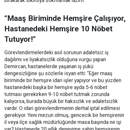
bırakarak sıkıntıya sokmamak lazım.”
“Maaş Biriminde Hemşire Çalışıyor,
Hastanedeki Hemşire 10 Nöbet
Tutuyor!”
Görevlendirmelerdeki asıl sorunun adaletsiz iş
dağılımı ve liyakatsizlik olduğuna vurgu yapan
Demircan, hastanelerde yaşanan iş yükü
dengesizliğine şu sözlerle isyan etti:
“Eğer maaş
biriminde bir hemşire idari işler yapıyor ve bu yüzden
hastanedeki başka bir hemşire ayda 5-6 nöbet
tutması gerekirken 9-10 nöbet tutmak zorunda
kalıyorsa, burada büyük bir haksızlık ve adaletsizlik
vardır. O idari görevlendirmenin derhal iptal edilmesi
gerekiyor. Yeni mezun olmuş, gencecik bir hemşirenin
il veya ilçe sağlık müdürlüğünde masa başında ne işi
var? Hastanede 20 yıllık deneyime sahip hemşirenin