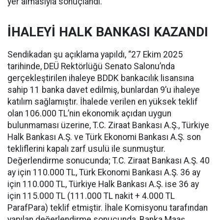
yer almasıyla sonuçlandı.
İHALEYİ HALK BANKASI KAZANDI
Sendikadan şu açıklama yapıldı, “27 Ekim 2025
tarihinde, DEÜ Rektörlüğü Senato Salonu’nda
gerçekleştirilen ihaleye BDDK bankacılık lisansına
sahip 11 banka davet edilmiş, bunlardan 9’u ihaleye
katılım sağlamıştır. İhalede verilen en yüksek teklif
olan 106.000 TL’nin ekonomik açıdan uygun
bulunmaması üzerine, T.C. Ziraat Bankası A.Ş., Türkiye
Halk Bankası A.Ş. ve Türk Ekonomi Bankası A.Ş. son
tekliflerini kapalı zarf usulü ile sunmuştur.
Değerlendirme sonucunda; T.C. Ziraat Bankası A.Ş. 40
ay için 110.000 TL, Türk Ekonomi Bankası A.Ş. 36 ay
için 110.000 TL, Türkiye Halk Bankası A.Ş. ise 36 ay
için 115.000 TL (111.000 TL nakit + 4.000 TL
ParafPara) teklif etmiştir. İhale Komisyonu tarafından
yapılan değerlendirme sonucunda, Banka Maaş