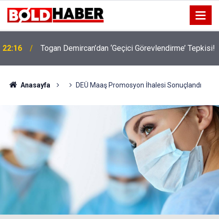
!
19:32
Sıcak Havalarda Ödem Şikayetini Hafife Almayın!
Anasayfa
DEÜ Maaş Promosyon İhalesi Sonuçlandı