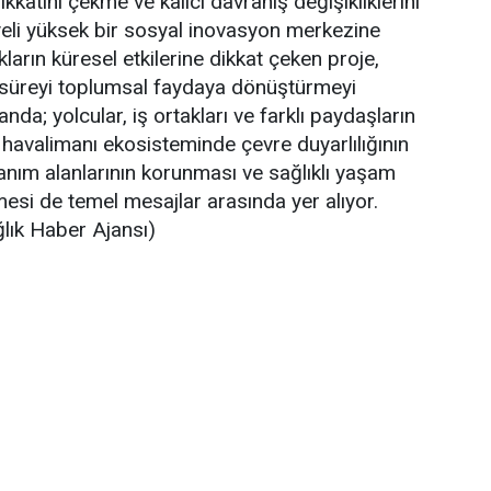
katini çekme ve kalıcı davranış değişikliklerini
eli yüksek bir sosyal inovasyon merkezine
kların küresel etkilerine dikkat çeken proje,
n süreyi toplumsal faydaya dönüştürmeyi
nda; yolcular, iş ortakları ve farklı paydaşların
havalimanı ekosisteminde çevre duyarlılığının
llanım alanlarının korunması ve sağlıklı yaşam
lmesi de temel mesajlar arasında yer alıyor.
lık Haber Ajansı)