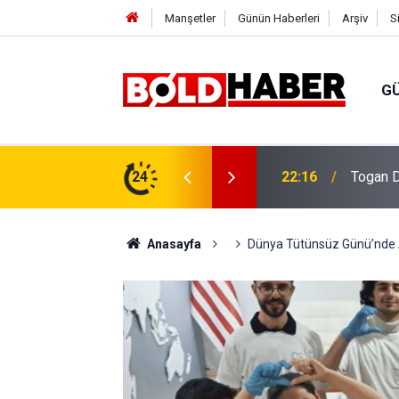
Manşetler
Günün Haberleri
Arşiv
S
G
vlendirme’ Tepkisi!
24
19:32
Sıcak H
Anasayfa
Dünya Tütünsüz Günü’nde A