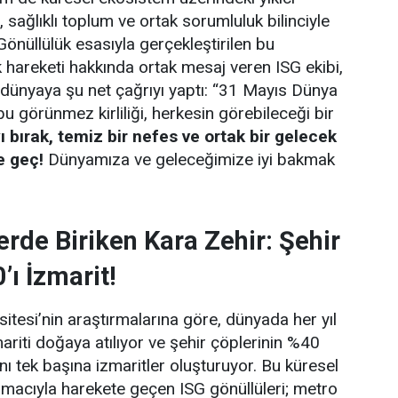
e, sağlıklı toplum ve ortak sorumluluk bilinciyle
Gönüllülük esasıyla gerçekleştirilen bu
k hareketi hakkında ortak mesaj veren ISG ekibi,
dünyaya şu net çağrıyı yaptı: “31 Mayıs Dünya
 görünmez kirliliği, herkesin görebileceği bir
ı bırak, temiz bir nefes ve ortak bir gelecek
e geç!
Dünyamıza ve geleceğimize iyi bakmak
erde Biriken Kara Zehir: Şehir
ı İzmarit!
itesi’nin araştırmalarına göre, dünyada her yıl
mariti doğaya atılıyor ve şehir çöplerinin %40
nı tek başına izmaritler oluşturuyor. Bu küresel
macıyla harekete geçen ISG gönüllüleri; metro