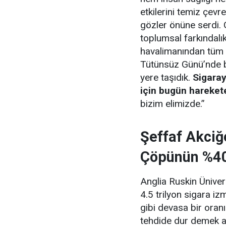
etkilerini temiz çevr
gözler önüne serdi. 
toplumsal farkındalı
havalimanından tüm 
Tütünsüz Günü’nde bu
yere taşıdık.
Sigaray
için bugün hareket
bizim elimizde.”
Şeffaf Akciğ
Çöpünün %40’
Anglia Ruskin Ünivers
4.5 trilyon sigara iz
gibi devasa bir oranı
tehdide dur demek a