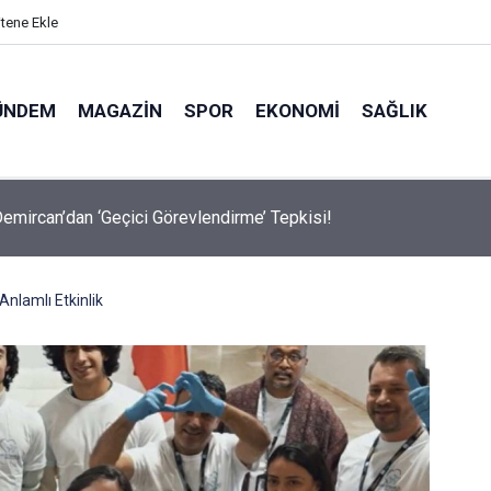
itene Ekle
ÜNDEM
MAGAZIN
SPOR
EKONOMI
SAĞLIK
avalarda Ödem Şikayetini Hafife Almayın!
nlamlı Etkinlik