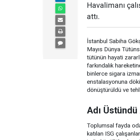
Havalimanı çalış
attı.
İstanbul Sabiha Gökç
Mayıs Dünya Tütünsü
tütünün hayati zarar
farkındalık hareketi
binlerce sigara izmar
enstalasyonuna dökü
dönüştürüldü ve tehli
Adı Üstündü
Toplumsal fayda odağ
katılan ISG çalışanla