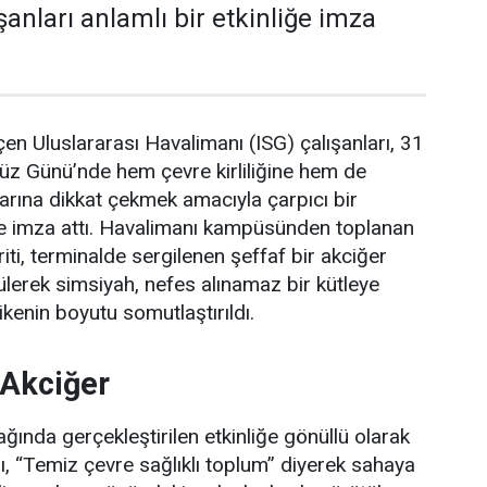
anları anlamlı bir etkinliğe imza
en Uluslararası Havalimanı (ISG) çalışanları, 31
z Günü’nde hem çevre kirliliğine hem de
larına dikkat çekmek amacıyla çarpıcı bir
ne imza attı. Havalimanı kampüsünden toplanan
iti, terminalde sergilenen şeffaf bir akciğer
lerek simsiyah, nefes alınamaz bir kütleye
kenin boyutu somutlaştırıldı.
 Akciğer
ında gerçekleştirilen etkinliğe gönüllü olarak
rı, “Temiz çevre sağlıklı toplum” diyerek sahaya