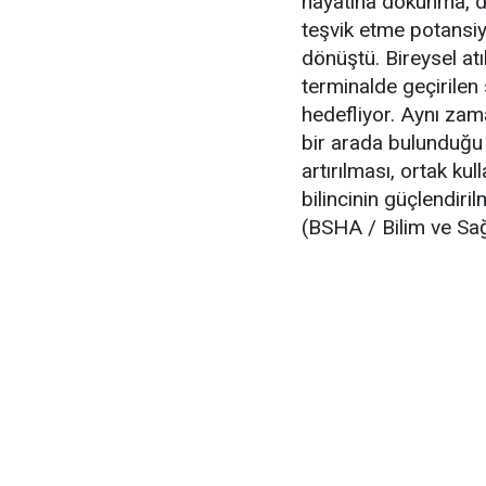
hayatına dokunma, dik
teşvik etme potansiy
dönüştü. Bireysel atı
terminalde geçirile
hedefliyor. Aynı zama
bir arada bulunduğu 
artırılması, ortak ku
bilincinin güçlendiri
(BSHA / Bilim ve Sağ