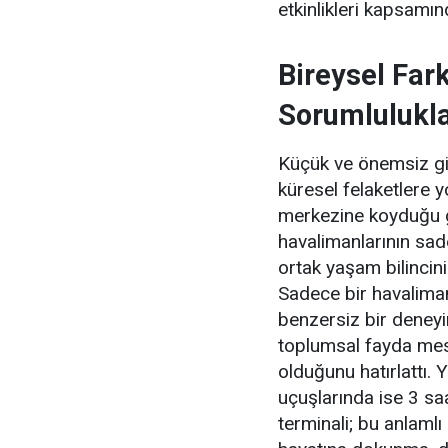
etkinlikleri kapsamı
Bireysel Far
Sorumlulukla
Küçük ve önemsiz gib
küresel felaketlere y
merkezine koyduğu g
havalimanlarının sad
ortak yaşam bilincini
Sadece bir havaliman
benzersiz bir deneyi
toplumsal fayda mesa
olduğunu hatırlattı. 
uçuşlarında ise 3 sa
terminali; bu anlamlı