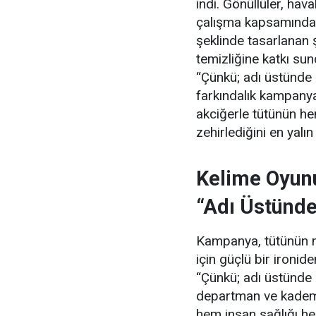
indi. Gönüllüler, ha
çalışma kapsamında t
şeklinde tasarlanan ş
temizliğine katkı su
“Çünkü; adı üstünde
farkındalık kampanya
akciğerle tütünün h
zehirlediğini en yalı
Kelime Oyunu
“Adı Üstünd
Kampanya, tütünün ne
için güçlü bir ironid
“Çünkü; adı üstünde 
departman ve kademel
hem insan sağlığı he