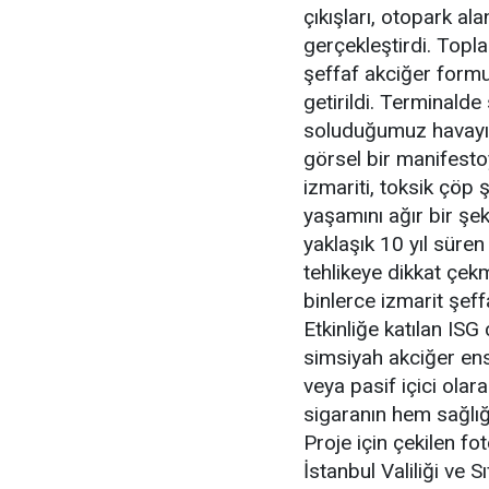
çıkışları, otopark al
gerçekleştirdi. Topla
şeffaf akciğer formu
getirildi. Terminalde
soluduğumuz havayı v
görsel bir manifestoy
izmariti, toksik çöp
yaşamını ağır bir ş
yaklaşık 10 yıl süren 
tehlikeye dikkat çe
binlerce izmarit şeff
Etkinliğe katılan ISG
simsiyah akciğer ens
veya pasif içici olara
sigaranın hem sağlığ
Proje için çekilen fo
İstanbul Valiliği ve Sıf