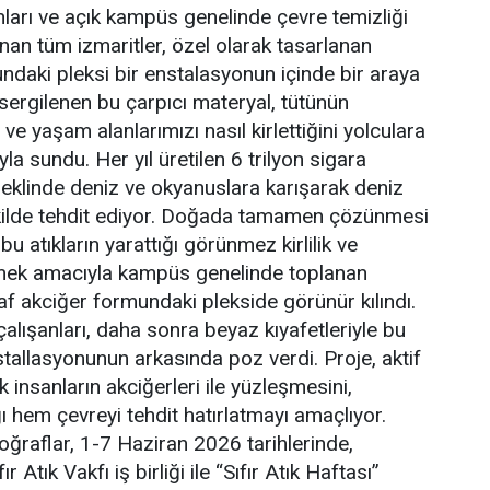
anları ve açık kampüs genelinde çevre temizliği
nan tüm izmaritler, özel olarak tasarlanan
ndaki pleksi bir enstalasyonun içinde bir araya
 sergilenen bu çarpıcı materyal, tütünün
e yaşam alanlarımızı nasıl kirlettiğini yolculara
la sundu. Her yıl üretilen 6 trilyon sigara
 şeklinde deniz ve okyanuslara karışarak deniz
ekilde tehdit ediyor. Doğada tamamen çözünmesi
bu atıkların yarattığı görünmez kirlilik ve
kmek amacıyla kampüs genelinde toplanan
af akciğer formundaki plekside görünür kılındı.
 çalışanları, daha sonra beyaz kıyafetleriyle bu
tallasyonunun arkasında poz verdi. Proje, aktif
k insanların akciğerleri ile yüzleşmesini,
ı hem çevreyi tehdit hatırlatmayı amaçlıyor.
toğraflar, 1-7 Haziran 2026 tarihlerinde,
ır Atık Vakfı iş birliği ile “Sıfır Atık Haftası”