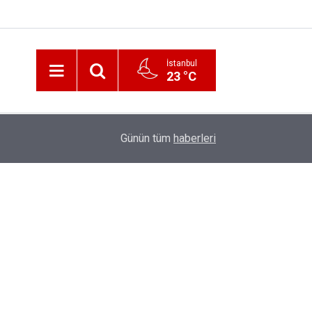
İstanbul
23 °C
12:56
İzmir 112’de Kan Donduran İddialar!
Günün tüm
haberleri