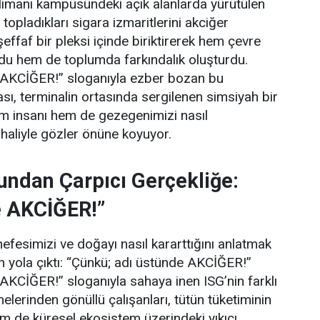
valimanı kampüsündeki açık alanlarda yürütülen
opladıkları sigara izmaritlerini akciğer
effaf bir pleksi içinde biriktirerek hem çevre
ndu hem de toplumda farkındalık oluşturdu.
 AKCİĞER!” sloganıyla ezber bozan bu
sı, terminalin ortasında sergilenen simsiyah bir
em insanı hem de gezegenimizi nasıl
n haliyle gözler önüne koyuyor.
ndan Çarpıcı Gerçekliğe:
e AKCİĞER!”
fesimizi ve doğayı nasıl kararttığını anlatmak
en yola çıktı: “Çünkü; adı üstünde AKCİĞER!”
AKCİĞER!” sloganıyla sahaya inen ISG’nin farklı
erinden gönüllü çalışanları, tütün tüketiminin
m de küresel ekosistem üzerindeki yıkıcı