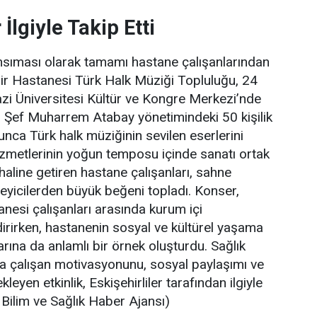
 İlgiyle Takip Etti
nsıması olarak tamamı hastane çalışanlarından
ir Hastanesi Türk Halk Müziği Topluluğu, 24
i Üniversitesi Kültür ve Kongre Merkezi’nde
tu. Şef Muharrem Atabay yönetimindeki 50 kişilik
unca Türk halk müziğinin sevilen eserlerini
hizmetlerinin yoğun temposu içinde sanatı ortak
haline getiren hastane çalışanları, sahne
leyicilerden büyük beğeni topladı. Konser,
anesi çalışanları arasında kurum içi
rirken, hastanenin sosyal ve kültürel yaşama
rına da anlamlı bir örnek oluşturdu. Sağlık
ıra çalışan motivasyonunu, sosyal paylaşımı ve
kleyen etkinlik, Eskişehirliler tarafından ilgiyle
 Bilim ve Sağlık Haber Ajansı)