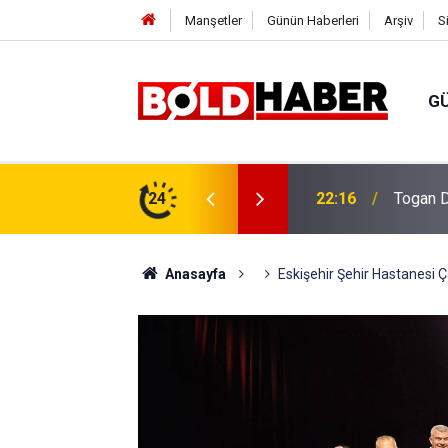
Manşetler
Günün Haberleri
Arşiv
S
G
vlendirme’ Tepkisi!
24
19:32
Sıcak H
Anasayfa
Eskişehir Şehir Hastanesi Ç