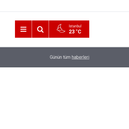
İstanbul
23 °C
12:56
İzmir 112’de Kan Donduran İddialar!
Günün tüm
haberleri