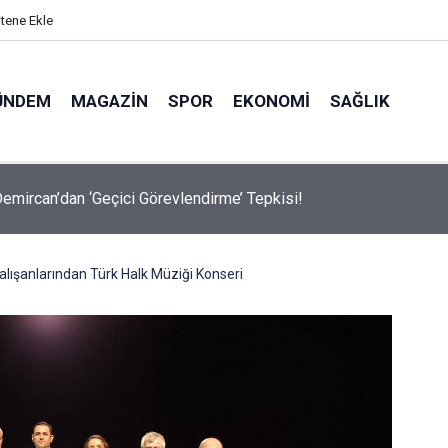
itene Ekle
ÜNDEM
MAGAZIN
SPOR
EKONOMI
SAĞLIK
avalarda Ödem Şikayetini Hafife Almayın!
alışanlarından Türk Halk Müziği Konseri