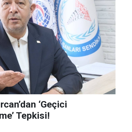
can’dan ‘Geçici
me’ Tepkisi!