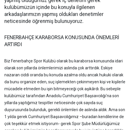
yapmış olduğumuz gerek iç denetim gerek
kulübümüzün içinde bu konuyla ilgilenen
arkadaşlarımızın yapmış oldukları denetimler
neticesinde öğrenmiş bulunuyoruz.
FENERBAHÇE KARABORSA KONUSUNDA ÖNEMLERİ
ARTIRDI
Biz Fenerbahçe Spor Kulübü olarak bu karaborsa konusunda idari
olarak son yıllarda önlemlerimizi aslında çok arttırdık. Eskiye
nazaran ciddi oranda bu konuda azalma oldu ancak hukuki olarak
da bunu organize eden, suç işlemekten çekinmeyen kişi ve kişilerle
mücadele etmeden bu işin bitmeyeceği çok aşikârdı. Bu sebeple
kulübümüz tarafından Anadolu Cumhuriyet Başsavcılığı’na son
yıllarda yaptığımız tespitler neticesinde çok sayıda suç
duyurusunda bulunduk, gerekli önlemleri de aslında aldık. Ama son
1 yılda gerek Cumhuriyet Başsavcılığımız –buradan kendilerine de
çok teşekkür etmek istiyorum- gerek Spor Şube Müdürlüğümüz