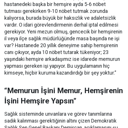
hastanedeki başka bir hemşire ayda 5-6 nöbet
tutması gerekirken 9-10 nöbet tutmak zorunda
kalıyorsa, burada büyük bir haksızlık ve adaletsizlik
vardır. O idari görevlendirmenin derhal iptal edilmesi
gerekiyor. Yeni mezun olmuş, gencecik bir hemşirenin
il veya ilçe sağlık müdürlüğünde masa başında ne işi
var? Hastanede 20 yıllık deneyime sahip hemşirenin
canı çıkıyor, ayda 10 nöbet tutarak tükeniyor; 23
yaşındaki hemşire arkadaşımız ise idarede memurun
yapması gereken işi yapıyor. Bu uygulamanın hiç
kimseye, hiçbir kuruma kazandırdığı bir şey yoktur.”
“Memurun İşini Memur, Hemşirenin
İşini Hemşire Yapsın”
Sağlık sisteminde unvanlara ve görev tanımlarına
sadık kalınması gerektiğinin altını çizen Demokratik
Sağlık Sen Genel Başkanı Demircan, açıklamasını şu