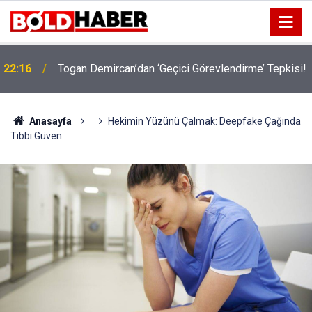
22:16
Togan Demircan’dan ‘Geçici Görevlendirme’ Tepkisi!
19:32
Sıcak Havalarda Ödem Şikayetini Hafife Almayın!
Anasayfa
Hekimin Yüzünü Çalmak: Deepfake Çağında
Tıbbi Güven