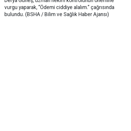
Derya Güneş, uzman hekim kontrolünün önemine
vurgu yaparak, “Ödemi ciddiye alalım.” çağrısında
bulundu. (BSHA / Bilim ve Sağlık Haber Ajansı)