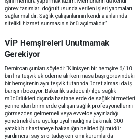
işini memura yaptırmak lazım. Memurların da kendi
görev tanımları doğrultusunda verilen işleri yapmaları
sağlanmalıdır. Sağlık çalışanlarının kendi alanlarında
nitelikli hizmet sunmasının önü açılmalıdır.”
VİP Hemşireleri Unutmamak
Gerekiyor
Demircan şunları söyledi: “Klinisyen bir hemşire 6/ 10
bin lira teşvik ek ödeme alırken masa başı görevindeki
bir hemşirenin aynı teşvik tutarında ücret alması da iş
barışını bozuyor. Bakanlık sadece il/ ilçe sağlık
müdürlükleri dışında hastanelerde de sağlık hizmetleri
yerine idari birimlerde çalışan sağlık profesyonellerini
görmezden gelmemeli veya evvelce yayınladığı
yönetmeliklere uyulup uyulmadığına bakmalı. 300
yataklı bir hastaneye bakanlığın belirlediği müdür
yardımcısı sayısı ortadayken kimi kurumlarda