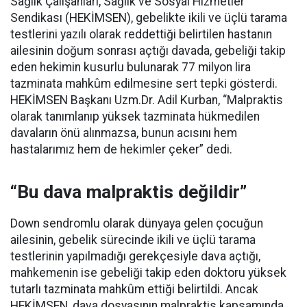
Sağlık Çalışanları, Sağlık ve Sosyal Hizmetler
Sendikası (
HEKİMSEN
), gebelikte ikili ve üçlü tarama
testlerini yazılı olarak reddettiği belirtilen hastanın
ailesinin doğum sonrası açtığı davada, gebeliği takip
eden hekimin kusurlu bulunarak
77 milyon lira
tazminata
mahkûm edilmesine sert tepki gösterdi.
HEKİMSEN Başkanı
Uzm.Dr
. Adil Kurban, “
Malpraktis
olarak tanımlanıp yüksek tazminata hükmedilen
davaların önü alınmazsa, bunun acısını hem
hastalarımız hem de hekimler çeker” dedi.
“Bu dava
malpraktis
değildir”
Down
sendromlu olarak dünyaya gelen çocuğun
ailesinin, gebelik sürecinde ikili ve üçlü tarama
testlerinin yapılmadığı gerekçesiyle dava açtığı,
mahkemenin ise gebeliği takip eden doktoru yüksek
tutarlı tazminata mahkûm ettiği belirtildi. Ancak
HEKİMSEN, dava dosyasının
malpraktis
kapsamında