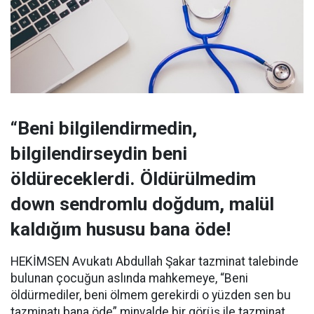
“Beni bilgilendirmedin,
bilgilendirseydin beni
öldüreceklerdi. Öldürülmedim
down
sendromlu doğdum,
malül
kaldığım hususu bana öde!
HEKİMSEN Avukatı Abdullah
Şakar
tazminat talebinde
bulunan çocuğun aslında mahkemeye, “Beni
öldürmediler, beni ölmem gerekirdi o yüzden sen bu
tazminatı bana öde” minvalde bir görüş ile tazminat