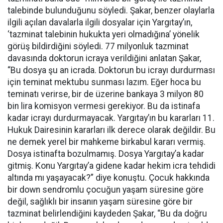
talebinde bulunduğunu söyledi.
Şakar
, benzer olaylarla
ilgili açılan davalarla ilgili dosyalar için Yargıtay’ın,
‘tazminat talebinin hukukta yeri olmadığına’ yönelik
görüş bildirdiğini söyledi. 77 milyonluk tazminat
davasında doktorun icraya verildiğini anlatan
Şakar
,
“Bu dosya şu an icrada. Doktorun bu icrayı durdurması
için teminat mektubu sunması lazım. Eğer hoca bu
teminatı verirse, bir de üzerine bankaya 3 milyon 80
bin lira komisyon vermesi gerekiyor. Bu da istinafa
kadar icrayı durdurmayacak. Yargıtay’ın bu kararları 11.
Hukuk Dairesinin kararları ilk derece olarak değildir. Bu
ne demek yerel bir mahkeme
birkabul
kararı vermiş.
Dosya istinafta bozulmamış. Dosya Yargıtay’a kadar
gitmiş. Konu Yargıtay’a gidene kadar hekim icra tehdidi
altında mı yaşayacak?” diye konuştu. Çocuk hakkında
bir
down
sendromlu çocuğun yaşam süresine göre
değil, sağlıklı bir insanın yaşam süresine göre bir
tazminat belirlendiğini kaydeden
Şakar
, “Bu da doğru