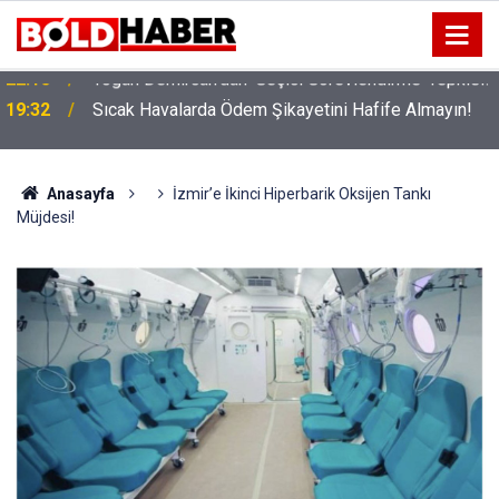
!
19:32
Sıcak Havalarda Ödem Şikayetini Hafife Almayın!
Anasayfa
İzmir’e İkinci Hiperbarik Oksijen Tankı
Müjdesi!