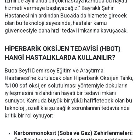
İzmir’de aynı anda birçok hastaya kamuda bu hayati
hizmeti vermeye başlayacağız.” Bayraklı Şehir
Hastanesi’nin ardından Buca’da da hizmete girecek
olan bu teknoloji sayesinde, hastalar kamu
güvencesiyle daha hızlı tedavi imkanına kavuşacak.
HİPERBARİK OKSİJEN TEDAVİSİ (HBOT)
HANGİ HASTALIKLARDA KULLANILIR?
Buca Seyfi Demirsoy Eğitim ve Araştırma
Hastanesi’ne kurulacak olan Hiperbarik Oksijen Tankı,
%100 saf oksijen solutulması yöntemiyle dokuların
iyileşmesini hızlandıran hayati bir tedavi imkanı
sunuyor. Kamuda büyük bir yükü hafifletecek olan bu
teknoloji, özellikle şu sağlık sorunlarının tedavisinde
kritik bir rol oynuyor:
Karbonmonoksit (Soba ve Gaz) Zehirlenmeleri: