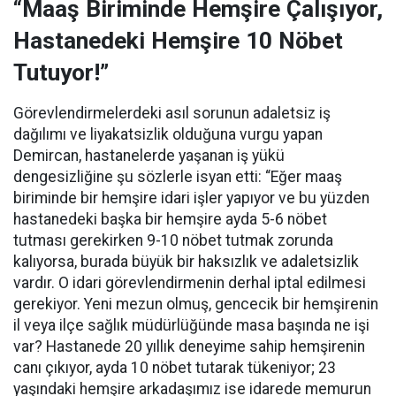
“Maaş Biriminde Hemşire Çalışıyor,
Hastanedeki Hemşire 10 Nöbet
Tutuyor!”
Görevlendirmelerdeki asıl sorunun adaletsiz iş
dağılımı ve liyakatsizlik olduğuna vurgu yapan
Demircan, hastanelerde yaşanan iş yükü
dengesizliğine şu sözlerle isyan etti:
“Eğer maaş
biriminde bir hemşire idari işler yapıyor ve bu yüzden
hastanedeki başka bir hemşire ayda 5-6 nöbet
tutması gerekirken 9-10 nöbet tutmak zorunda
kalıyorsa, burada büyük bir haksızlık ve adaletsizlik
vardır. O idari görevlendirmenin derhal iptal edilmesi
gerekiyor. Yeni mezun olmuş, gencecik bir hemşirenin
il veya ilçe sağlık müdürlüğünde masa başında ne işi
var? Hastanede 20 yıllık deneyime sahip hemşirenin
canı çıkıyor, ayda 10 nöbet tutarak tükeniyor; 23
yaşındaki hemşire arkadaşımız ise idarede memurun