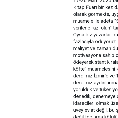
17-26 Ekim 2025 tari
Kitap Fuarı bir kez d
olarak görmekte, uygu
muamele ile adeta “S
verilene razı olun” 
Oysa biz yazarlar bu
fazlasıyla ödüyoruz.
maliyet ve zaman düş
motivasyona sahip ol
ödeyerek stant kira
köfte” muamelesini 
derdimiz İzmir’e ve 
derdimiz aydınlanma
yorulduk ve tükeniy
denedik, denemeye d
idarecileri olmak üz
üvey evlat değil, bu 
değil topluma kötülü