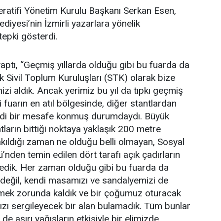
ratifi Yönetim Kurulu Başkanı Serkan Esen,
diyesi’nin İzmirli yazarlara yönelik
tepki gösterdi.
aptı, “Geçmiş yıllarda olduğu gibi bu fuarda da
ak Sivil Toplum Kuruluşları (STK) olarak bize
izi aldık. Ancak yerimiz bu yıl da tıpkı geçmiş
 fuarın en atıl bölgesinde, diğer stantlardan
iddi bir mesafe konmuş durumdaydı. Büyük
ntların bittiği noktaya yaklaşık 200 metre
akıldığı zaman ne olduğu belli olmayan, Sosyal
nden temin edilen dört tarafı açık çadırların
ledik. Her zaman olduğu gibi bu fuarda da
 değil, kendi masamızı ve sandalyemizi de
mek zorunda kaldık ve bir çoğumuz oturacak
mızı sergileyecek bir alan bulamadık. Tüm bunlar
de aşırı yağışların etkisiyle bir elimizde