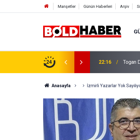
Manşetler
Günün Haberleri
Arşiv
S
G
vlendirme’ Tepkisi!
24
19:32
Sıcak H
Anasayfa
İzmirli Yazarlar Yok Sayılıyo