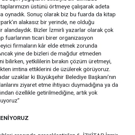
kitaplarımızın üstünü örtmeye çalışarak adeta
 oynadık. Sonuç olarak biz bu fuarda da kitap
rpark’ın alakasız bir yerinde, ne olduğu
r alandaydık. Bizler İzmirli yazarlar olarak çok
p fuarlarının ticari birer organizasyon
yici firmaların kâr elde etmek zorunda
 Ancak yine de bizleri de mağdur etmeden
i bilirken, yetkililerin bırakın çözüm üretmeyi,
kten imtina ettiklerini de üzülerek görüyoruz.
adar uzaklar ki Büyükşehir Belediye Başkanı’nın
lanlarını ziyaret etme ihtiyacı duymadığına ya da
fından özellikle getirilmediğine, artık yok
oluyoruz”
KENİYORUZ