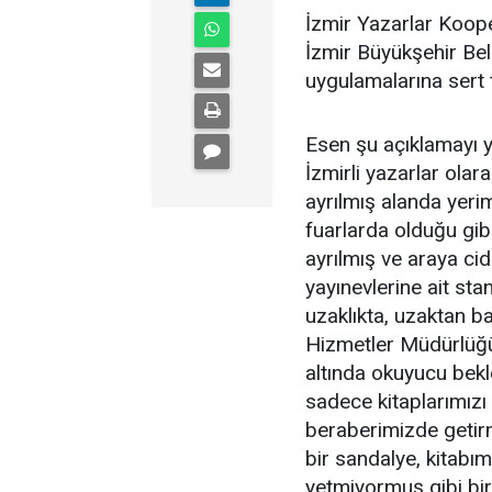
İzmir Yazarlar Koope
İzmir Büyükşehir Bele
uygulamalarına sert 
Esen şu açıklamayı y
İzmirli yazarlar olar
ayrılmış alanda yerim
fuarlarda olduğu gibi
ayrılmış ve araya c
yayınevlerine ait sta
uzaklıkta, uzaktan b
Hizmetler Müdürlüğü’
altında okuyucu bek
sadece kitaplarımızı
beraberimizde getir
bir sandalye, kitabı
yetmiyormuş gibi bir 