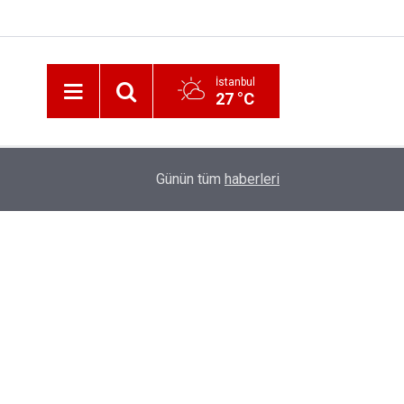
İstanbul
27 °C
12:56
İzmir 112’de Kan Donduran İddialar!
Günün tüm
haberleri