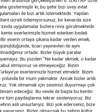
hleri arasında gerçekleştirilen 6. İZKİTAP İzmir
aha göstermiştir ki; bu şehir bizi üvey evlat
lamaları ile bizi artık istemektedir. Yapılan
tant ücreti ödemiyorsunuz, bir kenarda size
tarzında uygulamalar bizlere reva görülmektedir.
 kente eserlerimizle hizmet ederken bedeli
 Bir eserin ortaya çıkana kadar verilen emek,
ünüldüğünde, ticari yayınevleri ile aynı
madığımız ortadır. Bizler büyük paralar
layamayız. Bu yüzden “Ne kadar ekmek, o kadar
kabul etmiyoruz ve etmeyeceğiz. Bizim
Türkiye’ye eserlerimizle hizmet etmektir. Bizim
 yolunda bir mum yakmaktır. Ancak bizler artık
oruz. Yok olmamak için sesimizi duyurmayı çok
evam edeceğiz. Bu vesile ile başta bu kentin
ere tüm paydaşlarına tekrar sesleniyoruz: Biz
şehrin asli unsurlarıyız. Bizi yok ederseniz, bize
k yaparsınız. Bizler olmazsak bu şehrin kültür,