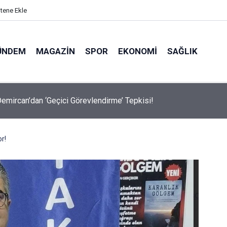
itene Ekle
ÜNDEM
MAGAZIN
SPOR
EKONOMI
SAĞLIK
avalarda Ödem Şikayetini Hafife Almayın!
r!