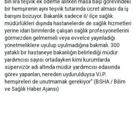
bin lira teşvik ek ödeme alırken masa başı görevindeki
bir hemşirenin aynı teşvik tutarında ücret alması da iş
barışını bozuyor. Bakanlık sadece il/ ilçe sağlık
müdürlükleri dışında hastanelerde de sağlık hizmetleri
yerine idari birimlerde çalışan sağlık profesyonellerini
görmezden gelmemeli veya evvelce yayınladığı
yönetmeliklere uyulup uyulmadığına bakmalı. 300
yataklı bir hastaneye bakanlığın belirlediği müdür
yardımcısı sayısı ortadayken kimi kurumlarda
süpervizör adı altında müdür yardımcısı edasında
görev yapanları, nereden uydurulduysa V.i.P.
hemşireleri de unutmamak gerekiyor” (BSHA / Bilim
ve Sağlık Haber Ajansı)