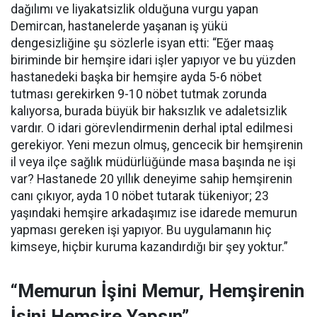
dağılımı ve liyakatsizlik olduğuna vurgu yapan
Demircan, hastanelerde yaşanan iş yükü
dengesizliğine şu sözlerle isyan etti:
“Eğer maaş
biriminde bir hemşire idari işler yapıyor ve bu yüzden
hastanedeki başka bir hemşire ayda 5-6 nöbet
tutması gerekirken 9-10 nöbet tutmak zorunda
kalıyorsa, burada büyük bir haksızlık ve adaletsizlik
vardır. O idari görevlendirmenin derhal iptal edilmesi
gerekiyor. Yeni mezun olmuş, gencecik bir hemşirenin
il veya ilçe sağlık müdürlüğünde masa başında ne işi
var? Hastanede 20 yıllık deneyime sahip hemşirenin
canı çıkıyor, ayda 10 nöbet tutarak tükeniyor; 23
yaşındaki hemşire arkadaşımız ise idarede memurun
yapması gereken işi yapıyor. Bu uygulamanın hiç
kimseye, hiçbir kuruma kazandırdığı bir şey yoktur.”
“Memurun İşini Memur, Hemşirenin
İşini Hemşire Yapsın”