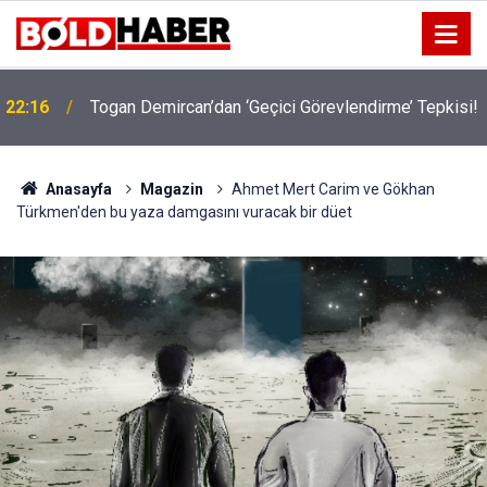
22:16
Togan Demircan’dan ‘Geçici Görevlendirme’ Tepkisi!
19:32
Sıcak Havalarda Ödem Şikayetini Hafife Almayın!
Anasayfa
Magazin
Ahmet Mert Carim ve Gökhan
Türkmen'den bu yaza damgasını vuracak bir düet