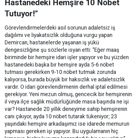
Hastanedeki Hemşire 10 Nöbet
Tutuyor!”
Görevlendirmelerdeki asıl sorunun adaletsiz iş
dağılımı ve liyakatsizlik olduğuna vurgu yapan
Demircan, hastanelerde yaşanan iş yükü
dengesizliğine şu sözlerle isyan etti:
“Eğer maaş
biriminde bir hemşire idari işler yapıyor ve bu yüzden
hastanedeki başka bir hemşire ayda 5-6 nöbet
tutması gerekirken 9-10 nöbet tutmak zorunda
kalıyorsa, burada büyük bir haksızlık ve adaletsizlik
vardır. O idari görevlendirmenin derhal iptal edilmesi
gerekiyor. Yeni mezun olmuş, gencecik bir hemşirenin
il veya ilçe sağlık müdürlüğünde masa başında ne işi
var? Hastanede 20 yıllık deneyime sahip hemşirenin
canı çıkıyor, ayda 10 nöbet tutarak tükeniyor; 23
yaşındaki hemşire arkadaşımız ise idarede memurun
yapması gereken işi yapıyor. Bu uygulamanın hiç