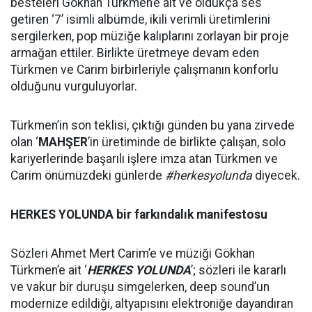
besteleri Gökhan Türkmen’e ait ve oldukça ses
getiren ‘7’ isimli albümde, ikili verimli üretimlerini
sergilerken, pop müziğe kalıplarını zorlayan bir proje
armağan ettiler. Birlikte üretmeye devam eden
Türkmen ve Carim birbirleriyle çalışmanın konforlu
olduğunu vurguluyorlar.
Türkmen’in son teklisi, çıktığı günden bu yana zirvede
olan ‘
MAHŞER
’in üretiminde de birlikte çalışan, solo
kariyerlerinde başarılı işlere imza atan Türkmen ve
Carim önümüzdeki günlerde
#herkesyolunda
diyecek.
HERKES YOLUNDA bir farkındalık manifestosu
Sözleri Ahmet Mert Carim’e ve müziği Gökhan
Türkmen’e ait ‘
HERKES YOLUNDA
’; sözleri ile kararlı
ve vakur bir duruşu simgelerken, deep sound’un
modernize edildiği, altyapısını elektroniğe dayandıran