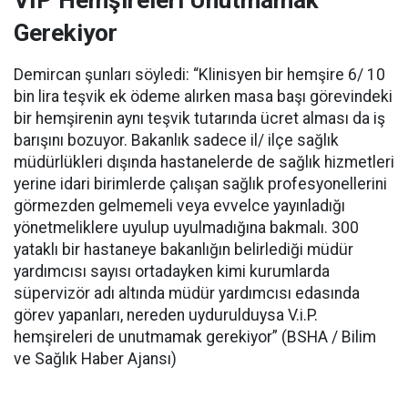
VİP Hemşireleri Unutmamak
Gerekiyor
Demircan şunları söyledi: “Klinisyen bir hemşire 6/ 10
bin lira teşvik ek ödeme alırken masa başı görevindeki
bir hemşirenin aynı teşvik tutarında ücret alması da iş
barışını bozuyor. Bakanlık sadece il/ ilçe sağlık
müdürlükleri dışında hastanelerde de sağlık hizmetleri
yerine idari birimlerde çalışan sağlık profesyonellerini
görmezden gelmemeli veya evvelce yayınladığı
yönetmeliklere uyulup uyulmadığına bakmalı. 300
yataklı bir hastaneye bakanlığın belirlediği müdür
yardımcısı sayısı ortadayken kimi kurumlarda
süpervizör adı altında müdür yardımcısı edasında
görev yapanları, nereden uydurulduysa V.i.P.
hemşireleri de unutmamak gerekiyor” (BSHA / Bilim
ve Sağlık Haber Ajansı)