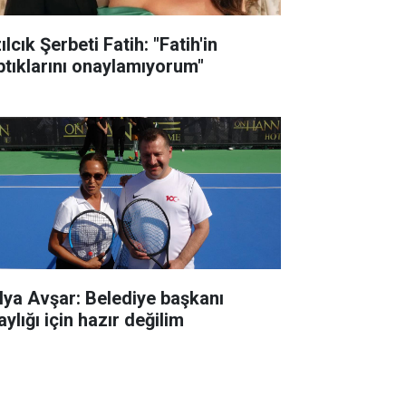
ılcık Şerbeti Fatih: "Fatih'in
ptıklarını onaylamıyorum"
lya Avşar: Belediye başkanı
ylığı için hazır değilim