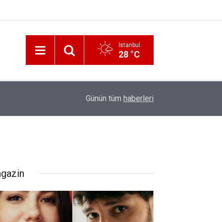
İstanbul
28 °C
12:56
İzmir 112’de Kan Donduran İddialar!
Günün tüm
haberleri
gazin