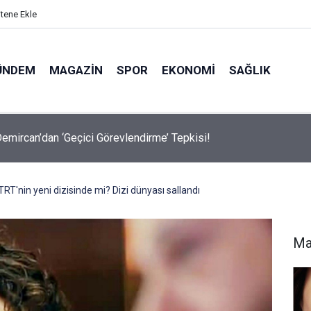
itene Ekle
ÜNDEM
MAGAZIN
SPOR
EKONOMI
SAĞLIK
avalarda Ödem Şikayetini Hafife Almayın!
T'nin yeni dizisinde mi? Dizi dünyası sallandı
Ma