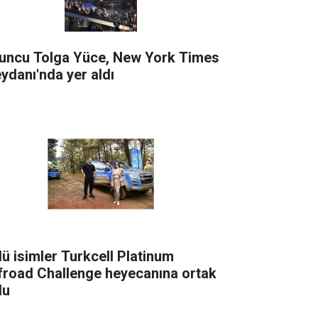
uncu Tolga Yüce, New York Times
ydanı'nda yer aldı
lü isimler Turkcell Platinum
froad Challenge heyecanına ortak
du