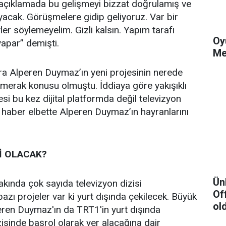
 açıklamada bu gelişmeyi bizzat doğrulamış ve
ayacak. Görüşmelere gidip geliyoruz. Var bir
yler söylemeyelim. Gizli kalsın. Yapım tarafı
Oy
apar” demişti.
Me
a Alperen Duymaz’ın yeni projesinin nerede
merak konusu olmuştu. İddiaya göre yakışıklı
si bu kez dijital platformda değil televizyon
 haber elbette Alperen Duymaz’ın hayranlarını
İ OLACAK?
Ün
kında çok sayıda televizyon dizisi
Of
azı projeler var ki yurt dışında çekilecek. Büyük
ol
peren Duymaz'ın da TRT1'in yurt dışında
zisinde başrol olarak yer alacağına dair