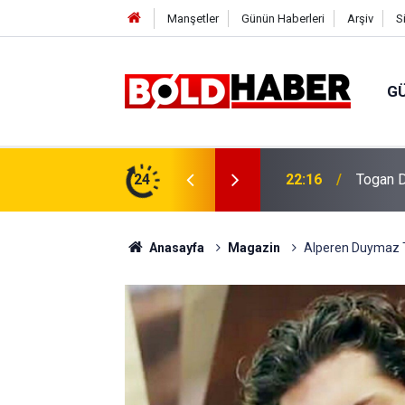
Manşetler
Günün Haberleri
Arşiv
S
G
vlendirme’ Tepkisi!
24
19:32
Sıcak H
Anasayfa
Magazin
Alperen Duymaz TR