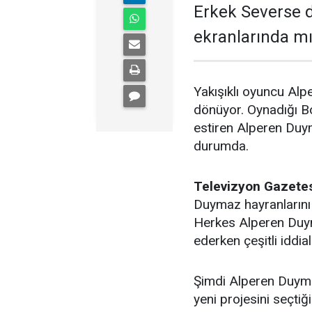
Erkek Severse di
ekranlarında mı
Yakışıklı oyuncu Alp
dönüyor. Oynadığı Bo
estiren Alperen Duy
durumda.
Televizyon Gazetes
Duymaz hayranlarını s
Herkes Alperen Duym
ederken çeşitli iddi
Şimdi Alperen Duymaz
yeni projesini seçtiğ