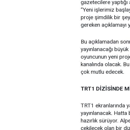
gazetecilere yaptığı
“Yeni işlerimiz başl
proje şimdilik bir şe
gereken açıklamayı y
Bu açıklamadan sonr
yayınlanacağı büyük 
oyuncunun yeni proje
kanalında olacak. Bu
çok mutlu edecek.
TRT1 DİZİSİNDE M
TRT1 ekranlarında ya
yayınlanacak. Hatta b
hazırlık sürüyor. Al
çekilecek olan bir di