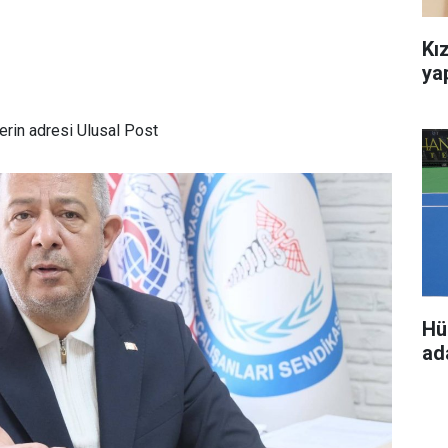
Kız
ya
rin adresi Ulusal Post
Hü
ada