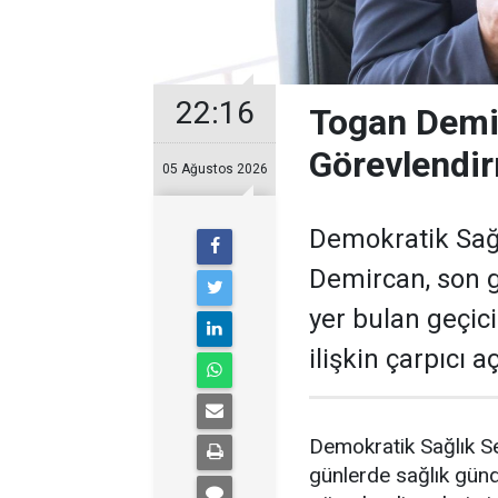
22:16
Togan Demir
Görevlendir
05 Ağustos 2026
Demokratik Sağ
Demircan, son 
yer bulan geçic
ilişkin çarpıcı 
Demokratik Sağlık S
günlerde sağlık gün