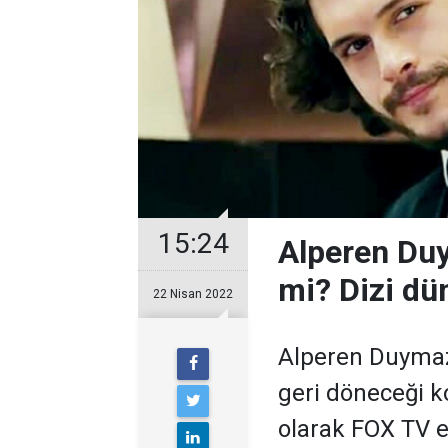
15:24
Alperen Duy
mi? Dizi dü
22 Nisan 2022
Alperen Duymaz'ı
geri döneceği 
olarak FOX TV e