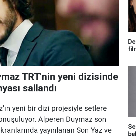
De
fi
maz TRT'nin yeni dizisinde
nyası sallandı
n yeni bir dizi projesiyle setlere
konuşuluyor. Alperen Duymaz son
Se
kranlarında yayınlanan Son Yaz ve
bel