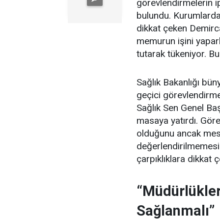
görevlendirmelerin ip
bulundu. Kurumlardak
dikkat çeken Demirc
memurun işini yapar
tutarak tükeniyor. Bu
Sağlık Bakanlığı büny
geçici görevlendirmel
Sağlık Sen Genel Ba
masaya yatırdı. Görev
olduğunu ancak mes
değerlendirilmemesi
çarpıklıklara dikkat ç
“Müdürlükler
Sağlanmalı”