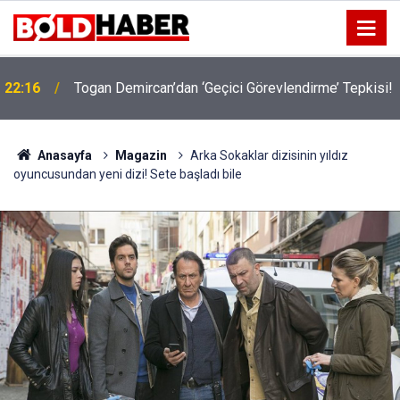
!
19:32
Sıcak Havalarda Ödem Şikayetini Hafife Almayın!
Anasayfa
Magazin
Arka Sokaklar dizisinin yıldız
oyuncusundan yeni dizi! Sete başladı bile