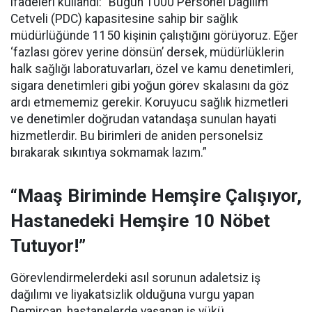
ifadeleri kullandı:
“Bugün 1000 Personel Dağılım
Cetveli (PDC) kapasitesine sahip bir sağlık
müdürlüğünde 1150 kişinin çalıştığını görüyoruz. Eğer
‘fazlası görev yerine dönsün’ dersek, müdürlüklerin
halk sağlığı laboratuvarları, özel ve kamu denetimleri,
sigara denetimleri gibi yoğun görev skalasını da göz
ardı etmememiz gerekir. Koruyucu sağlık hizmetleri
ve denetimler doğrudan vatandaşa sunulan hayati
hizmetlerdir. Bu birimleri de aniden personelsiz
bırakarak sıkıntıya sokmamak lazım.”
“Maaş Biriminde Hemşire Çalışıyor,
Hastanedeki Hemşire 10 Nöbet
Tutuyor!”
Görevlendirmelerdeki asıl sorunun adaletsiz iş
dağılımı ve liyakatsizlik olduğuna vurgu yapan
Demircan, hastanelerde yaşanan iş yükü