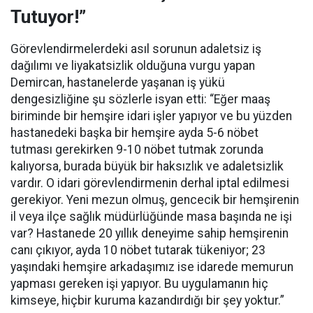
Tutuyor!”
Görevlendirmelerdeki asıl sorunun adaletsiz iş
dağılımı ve liyakatsizlik olduğuna vurgu yapan
Demircan, hastanelerde yaşanan iş yükü
dengesizliğine şu sözlerle isyan etti:
“Eğer maaş
biriminde bir hemşire idari işler yapıyor ve bu yüzden
hastanedeki başka bir hemşire ayda 5-6 nöbet
tutması gerekirken 9-10 nöbet tutmak zorunda
kalıyorsa, burada büyük bir haksızlık ve adaletsizlik
vardır. O idari görevlendirmenin derhal iptal edilmesi
gerekiyor. Yeni mezun olmuş, gencecik bir hemşirenin
il veya ilçe sağlık müdürlüğünde masa başında ne işi
var? Hastanede 20 yıllık deneyime sahip hemşirenin
canı çıkıyor, ayda 10 nöbet tutarak tükeniyor; 23
yaşındaki hemşire arkadaşımız ise idarede memurun
yapması gereken işi yapıyor. Bu uygulamanın hiç
kimseye, hiçbir kuruma kazandırdığı bir şey yoktur.”