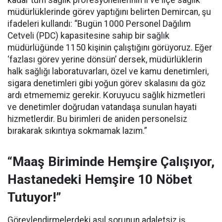
kadar tüm sağlık profesyonellerinin il ve ilçe sağlık
müdürlüklerinde görev yaptığını belirten Demircan, şu
ifadeleri kullandı:
“Bugün 1000 Personel Dağılım
Cetveli (PDC) kapasitesine sahip bir sağlık
müdürlüğünde 1150 kişinin çalıştığını görüyoruz. Eğer
‘fazlası görev yerine dönsün’ dersek, müdürlüklerin
halk sağlığı laboratuvarları, özel ve kamu denetimleri,
sigara denetimleri gibi yoğun görev skalasını da göz
ardı etmememiz gerekir. Koruyucu sağlık hizmetleri
ve denetimler doğrudan vatandaşa sunulan hayati
hizmetlerdir. Bu birimleri de aniden personelsiz
bırakarak sıkıntıya sokmamak lazım.”
“Maaş Biriminde Hemşire Çalışıyor,
Hastanedeki Hemşire 10 Nöbet
Tutuyor!”
Görevlendirmelerdeki asıl sorunun adaletsiz iş