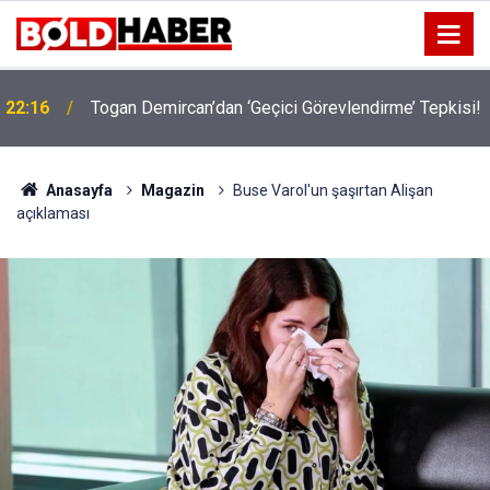
22:16
Togan Demircan’dan ‘Geçici Görevlendirme’ Tepkisi!
19:32
Sıcak Havalarda Ödem Şikayetini Hafife Almayın!
Anasayfa
Magazin
Buse Varol'un şaşırtan Alişan
açıklaması