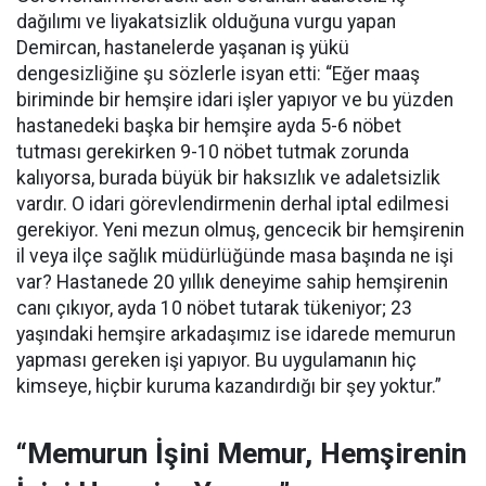
dağılımı ve liyakatsizlik olduğuna vurgu yapan
Demircan, hastanelerde yaşanan iş yükü
dengesizliğine şu sözlerle isyan etti:
“Eğer maaş
biriminde bir hemşire idari işler yapıyor ve bu yüzden
hastanedeki başka bir hemşire ayda 5-6 nöbet
tutması gerekirken 9-10 nöbet tutmak zorunda
kalıyorsa, burada büyük bir haksızlık ve adaletsizlik
vardır. O idari görevlendirmenin derhal iptal edilmesi
gerekiyor. Yeni mezun olmuş, gencecik bir hemşirenin
il veya ilçe sağlık müdürlüğünde masa başında ne işi
var? Hastanede 20 yıllık deneyime sahip hemşirenin
canı çıkıyor, ayda 10 nöbet tutarak tükeniyor; 23
yaşındaki hemşire arkadaşımız ise idarede memurun
yapması gereken işi yapıyor. Bu uygulamanın hiç
kimseye, hiçbir kuruma kazandırdığı bir şey yoktur.”
“Memurun İşini Memur, Hemşirenin